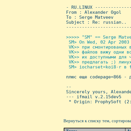
 - RU.LINUX -------------
 From : Alexander Ogol   
 To : Serge Matveev

 Subject : Re: russian..

 ------------------------
>>>>> "SM" == Serge Matve
  SM> On Wed, 02 Apr 2003 
  VK>> пpи смонтиpованых в
  VK>> файлов вижу одни во
  VK>> их доступными для ч
  VK>> пpедлагать ;) линух
  SM> iocharset=koi8-r в f

 плюс еще codepage=866 - 
 -- 

 Sincerely yours, Alexande
 --- ifmail v.2.15dev5

  * Origin: ProphySoft (2:
Вернуться к списку тем, сортиров