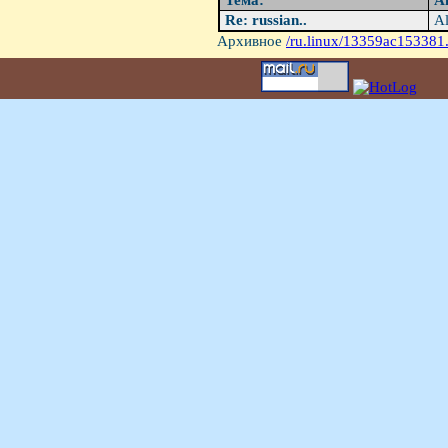
Тема:
А
Re: russian..
Al
Архивное
/ru.linux/13359ac153381