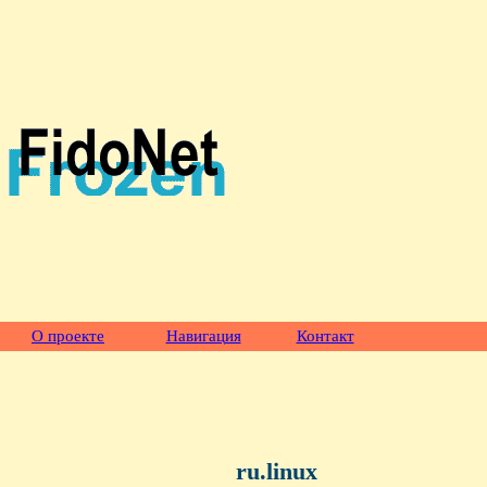
О проекте
Навигация
Контакт
ru.linux