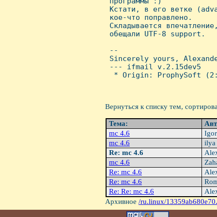
 программы :)

 Кстати, в его ветке (adv
 кое-что поправлено.

 Складывается впечатление,
 обещали UTF-8 support.

 -- 

 Sincerely yours, Alexande
 --- ifmail v.2.15dev5

  * Origin: ProphySoft (2:
Вернуться к списку тем, сортиров
Тема:
Авт
mc 4.6
Igor
mc 4.6
ilya
Re: mc 4.6
Ale
mc 4.6
Zaha
Re: mc 4.6
Alex
Re: mc 4.6
Rom
Re: Re: mc 4.6
Alex
Архивное
/ru.linux/13359ab680e70