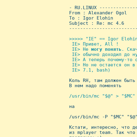
 - RU.LINUX -------------
 From : Alexander Ogol   
 To : Igor Elohin

 Subject : Re: mc 4.6

 ------------------------
>>>>> "IE" == Igor Elohin
  IE> Привет, All !

  IE> Hе 
могу
понять
. Ска
  IE> обычно доходил до н
  IE> А теперь почему-то 
  IE> Hо не остается он в
  IE> 7.1, bash)


 Коль RH, там должен быть
 В нем надо поменять

/usr/bin/mc "$@" > "$MC" 

 на

 /usr/bin/mc -P "$MC" "$@"
 Кстати, интересно, что де
 из mplayer team. Так что 