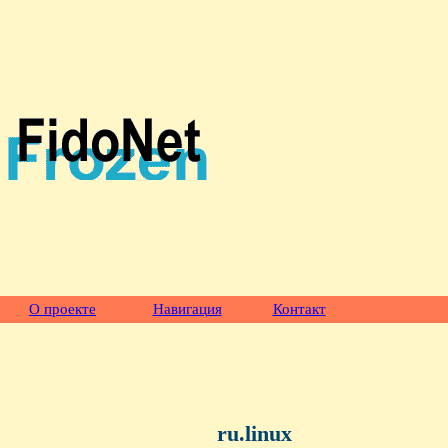
О проекте
Навигация
Контакт
ru.linux