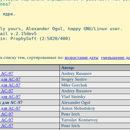
ова?

 ядре.

ly yours, Alexander Ogol, happy GNU/Linux user.

ail v.2.15dev5

in: ProphySoft (2:5020/400)

к списку тем, сортированных по:
возрастание даты
уменьшение д
Автор:
я AC-97
Andrey Rusanov
 для AC-97
Sergey Suslov
 для AC-97
Mike Gorchak
я AC-97
Andrey Rusanov
 для AC-97
Vlad Sinitsky
а для AC-97
Alexander Ogol
 для AC-97
Anton Slobodskoy
я AC-97
Peter Irich
я AC-97
Yaroslav Kontsevoy
я AC-97
Peter Irich