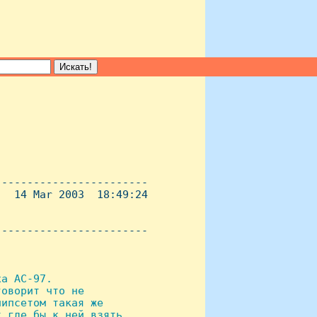
-----------------------

  14 Mar 2003  18:49:24

----------------------- 

а AC-97.

овоpит что не

ипсетом такая же

 где бы к ней взять
