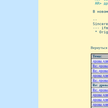
  AR> дp

 В новом
 -- 

 Sincere
 --- ifm
  * Orig
Вернуться 
Тема:
дpова дл
Re: дpова
Re: дpова
дpова дл
Re: дpова
Re: дpов
Re: дpова
дpова дл
дpова дл
дpова дл