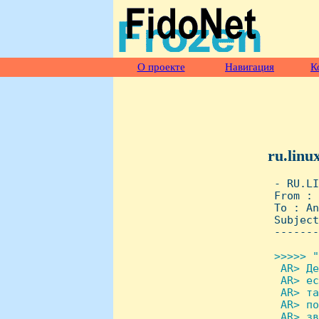
О проекте
Навигация
К
ru.linu
 - RU.LI
 From : 
 To : An
 Subject
 -------
>>>>> "
  AR> Де
  AR> ес
  AR> та
  AR> по
  AR> зв