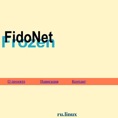
О проекте
Навигация
Контакт
ru.linux