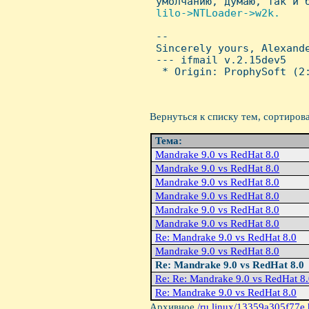
 умолчанию, думаю, так и б
lilo->NTLoader->w2k.


 -- 

 Sincerely yours, Alexande
 --- ifmail v.2.15dev5

  * Origin: ProphySoft (2:
Вернуться к списку тем, сортиров
Тема:
Mandrake 9.0 vs RedHat 8.0
Mandrake 9.0 vs RedHat 8.0
Mandrake 9.0 vs RedHat 8.0
Mandrake 9.0 vs RedHat 8.0
Mandrake 9.0 vs RedHat 8.0
Mandrake 9.0 vs RedHat 8.0
Re: Mandrake 9.0 vs RedHat 8.0
Mandrake 9.0 vs RedHat 8.0
Re: Mandrake 9.0 vs RedHat 8.0
Re: Re: Mandrake 9.0 vs RedHat 8
Re: Mandrake 9.0 vs RedHat 8.0
Архивное
/ru.linux/13359a305f77e.