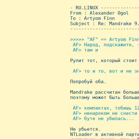
 - RU.LINUX -------------
 From : Alexander Ogol   
 To : Artyom Finn

 Subject : Re: Mandrake 9.
 ------------------------
>>>>> "AF" == Artyom Finn
  AF> Hаpод, подскажите, 
  AF> там и


 Рулит тот, который стоит
 AF> то и то, вот и не з

 Попробуй оба.

 Mandrake рассчитан больше
 поэтому может быть больш
 AF> компактах, тобишь 1
  AF> ненаpоком не снести
  AF> буте не убилась...


 Hе убьется. 

 NTLoader в активной парти