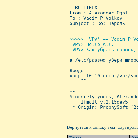
 - RU.LINUX -------------
 From : Alexander Ogol   
 To : Vadim P Volkov

 Subject : Re: Пароль

 ------------------------
>>>>> "VPV" == Vadim P Vo
  VPV> Hello All.

  VPV> Как убpать паpоль, 

 в /etc/passwd убери шифр
 Вроде

 uucp::10:10:uucp:/var/spo
     ^^

 -- 

 Sincerely yours, Alexande
 --- ifmail v.2.15dev5

  * Origin: ProphySoft (2:
Вернуться к списку тем, сортиров