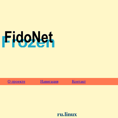
О проекте
Навигация
Контакт
ru.linux