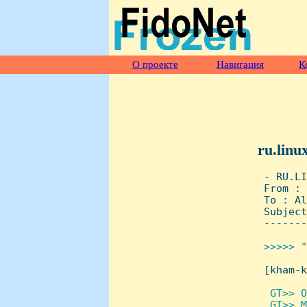
О проекте
Навигация
К
ru.linu
 - RU.LI
 From : 
 To : Al
 Subject
 -------
>>>>> "

 [kham-
 GT>> О
  GT>> М