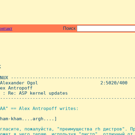
онтакт
Поиск
x
NUX ----------------------------------------------
Alexander Ogol                       2:5020/400   
ex Antropoff

 : Re: ASP kernel updates

--------------------------------------------------
AA" == Alex Antropoff writes:

kham-kham....argh....]

гласите, пожалуйста, "преимущества rh дистров". Пр
ожет я чего теряю, используя "дистр", отличный от 