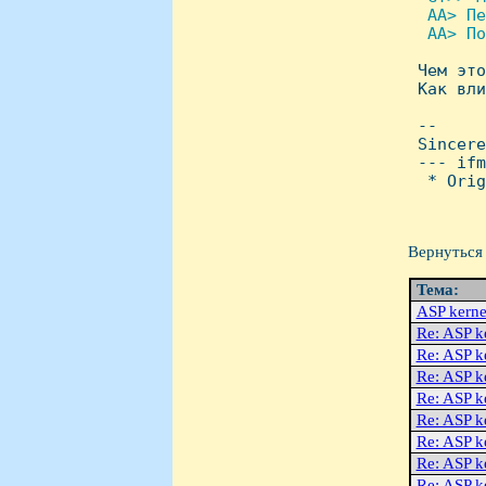
  AA> Пе
  AA> По

 Чем эт
 Как вли
 -- 

 Sincere
 --- ifm
  * Orig
Вернуться 
Тема:
ASP kerne
Re: ASP k
Re: ASP k
Re: ASP k
Re: ASP k
Re: ASP k
Re: ASP k
Re: ASP k
Re: ASP k