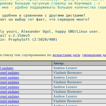
ревожу большую чугунную стрелку на Корчмаря ;-)

 мне - удобно поддерживать большое количество серв
о удобнее в сравнении с другими дистрами?

яет на выбор тот факт, что серверов много?

ly yours, Alexander Ogol, happy GNU/Linux user.

ail v.2.15dev5

in: ProphySoft (2:5020/400)

к списку тем, сортированных по:
возрастание даты
уменьшение д
Автор:
l updates
Andrew Leonov
ernel updates
Vladimir Bormotov
ernel updates
Andrew Leonov
ernel updates
Vladimir Bormotov
ernel updates
Andrew Leonov
ernel updates
Vladimir Bormotov
ernel updates
Andrew Leonov
ernel updates
Vladimir Bormotov
ernel updates
Andrew Leonov