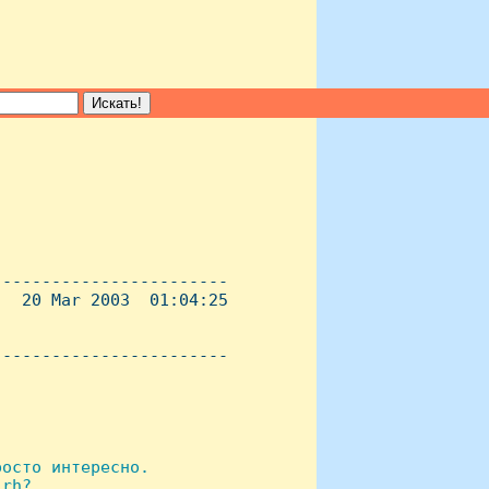
-----------------------

  20 Mar 2003  01:04:25

----------------------- 

осто интересно.

rh?
