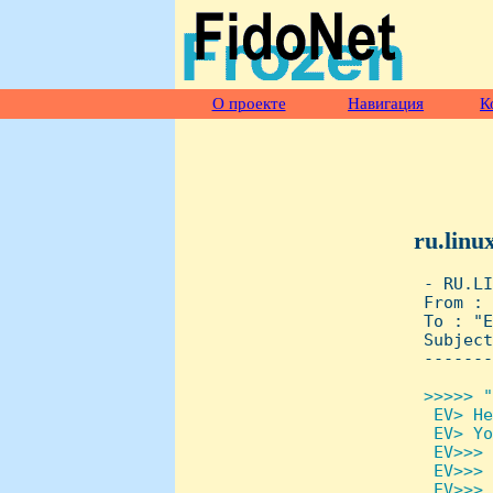
О проекте
Навигация
К
ru.linu
 - RU.LI
 From : 
 To : "E
 Subject
 -------
>>>>> "
  EV> He
  EV> Yo
  EV>>> 
  EV>>> 
  EV>>> 