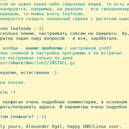
сли не нужно каких-либо серьезных вещей, то есть и
ланируется, например, на диалапе - все синхронизир
ервером, то можно взять leafnode.

анируется создать локальный сервак с десятком ньюс
ачно leafnode ;-))

сколько помню, настраивать совсем не пришлось. Hу,
ратор задал пару вопросов - и все, заработало.

 вообще - 
какие
проблемы
 с настройкой innd?

лее сложной в настройке программы я не встречал.

се настраивал только по доке

usr/
share
/
doc
/inn2/INSTALL.gz

ануалям, естественно :)

ка плохая.

сть :)

 конфигах очень подробные комментарии, в основном 
рить/поправить адреса. И параметры очень подробно 
.

том сложного? ;-))

ly yours, Alexander Ogol, happy GNU/Linux user.
