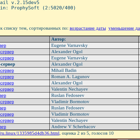
ail v.2.15dev5

in: ProphySoft (2:5020/400)

к списку тем, сортированных по:
возрастание даты
уменьшение д
Автор:
вер
Eugene Varnavsky
-сервер
Alexander Ogol
-сервер
Eugene Varnavsky
-сервер
Alexander Ogol
-сервер
Mihail Badin
-сервер
Roman A. Lagunov
-сервер
Alexander Ogol
-сервер
Valentin Nechayev
вер
Ruslan Fedoseev
-сервер
Vladimir Bormotov
вер
Ruslan Fedoseev
-сервер
Vladimir Bormotov
-сервер
Valentin Nechayev
вер
Andrew V Scherbacov
/ru.linux/1335985d4db36.html
, оценка
2
из 5, голосов
10