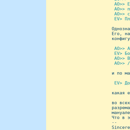
  AO>> Е
  AO>> п
  AO>> с
  EV> Пл

 Однозн
 Его, на
 конфигу
 AO>> А
  EV> Бо
  AO>> В
  AO>> /

 и по м
 EV> До

 какая е
 во всех
 разрема
 мануале
 Что в э
 -- 

 Sincere