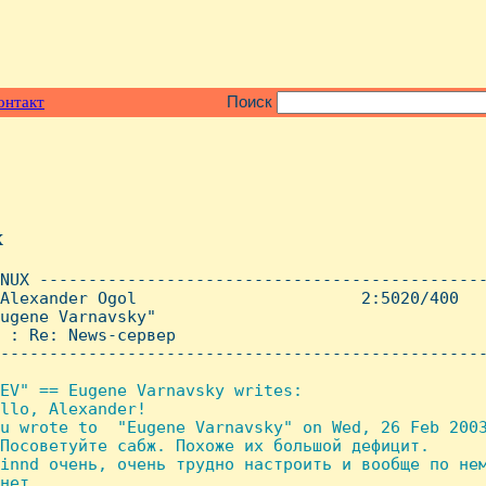
онтакт
Поиск
x
NUX ----------------------------------------------
Alexander Ogol                       2:5020/400   
ugene Varnavsky"

 : Re: News-сервер

--------------------------------------------------
EV" == Eugene Varnavsky writes:

llo, Alexander!

u wrote to  "Eugene Varnavsky" on Wed, 26 Feb 2003
Посоветуйте сабж. Похоже их большой дефицит.

innd очень, очень трудно настроить и вообще по нем
нет
