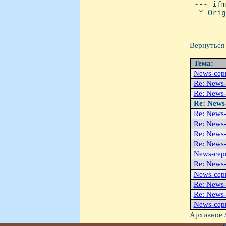
 --- ifm
  * Orig
Вернуться 
Тема:
News-сер
Re: News
Re: News
Re: News
Re: News
Re: News
Re: News
Re: News
News-сер
Re: News
News-сер
Re: News
Re: News
News-сер
Архивное