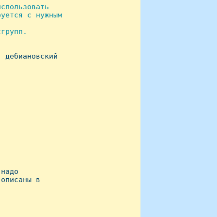
спользовать

уется с нужным

групп.

 дебиановский

надо

описаны в
