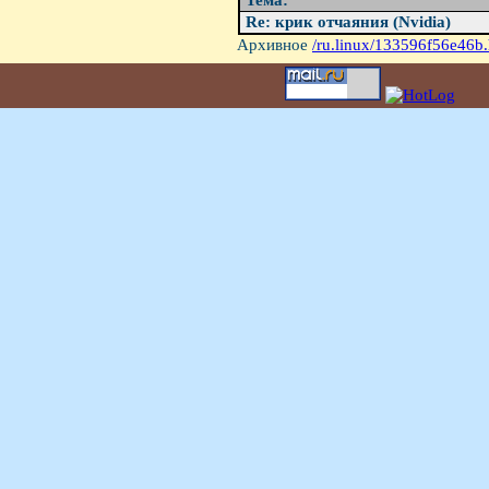
Тема:
Re: крик отчаяния (Nvidia)
Архивное
/ru.linux/133596f56e46b.