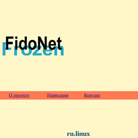
О проекте
Навигация
Контакт
ru.linux