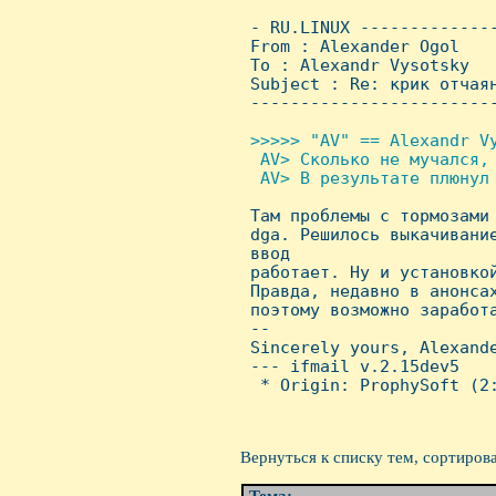
 - RU.LINUX -------------
 From : Alexander Ogol   
 To : Alexandr Vysotsky

 Subject : Re: крик отчаян
 ------------------------
>>>>> "AV" == Alexandr Vy
  AV> Сколько не мучался, 
  AV> В результате плюнул 

 Там проблемы с тормозами
 dga. Решилось выкачивание
 ввод

 работает. Hу и установкой
 Правда, недавно в анонсах
 поэтому возможно заработа
 -- 

 Sincerely yours, Alexande
 --- ifmail v.2.15dev5

  * Origin: ProphySoft (2:
Вернуться к списку тем, сортиров