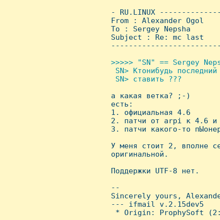
 - RU.LINUX -------------
 From : Alexander Ogol   
 To : Sergey Nepsha

 Subject : Re: mc last

 ------------------------
>>>>> "SN" == Sergey Neps
  SN> Ктонибудь последний
  SN> ставить ???


 а какая ветка? ;-)

 есть:

 1. официальная 4.6

 2. патчи от arpi к 4.6 и 
 3. патчи какого-то пЫонер
 У меня стоит 2, вполне се
 оригинальной.

 Поддержки UTF-8 нет.

 -- 

 Sincerely yours, Alexande
 --- ifmail v.2.15dev5

  * Origin: ProphySoft (2: