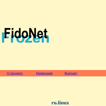
О проекте
Навигация
Контакт
ru.linux