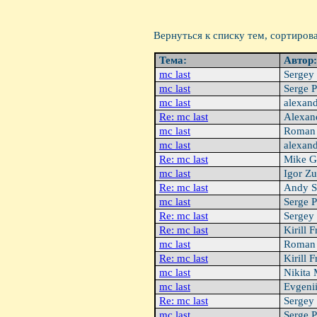
Вернуться к списку тем, сортиров
Тема:
Автор
mc last
Sergey
mc last
Serge P
mc last
alexan
Re: mc last
Alexan
mc last
Roman 
mc last
alexan
Re: mc last
Mike G
mc last
Igor Z
Re: mc last
Andy S
mc last
Serge P
Re: mc last
Sergey
Re: mc last
Kirill 
mc last
Roman 
Re: mc last
Kirill 
mc last
Nikita
mc last
Evgeni
Re: mc last
Sergey
mc last
Serge P