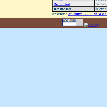
Re: mc last
Sergey
Re: mc last
Alexan
Архивное
/ru.linux/133596bb1d3ca