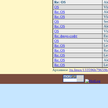
Re: OS
Al
OS
Vl
Re: OS
Al
Re: OS
Vl
OS
Se
Re: OS
Al
OS
Vl
Re: фидо-софт
Eu
OS
Vl
Re: OS
Le
Re: OS
Ra
Re: OS
Le
Re: OS
Ale
Re: OS
Le
Архивное
/ru.linux/133596b79659b