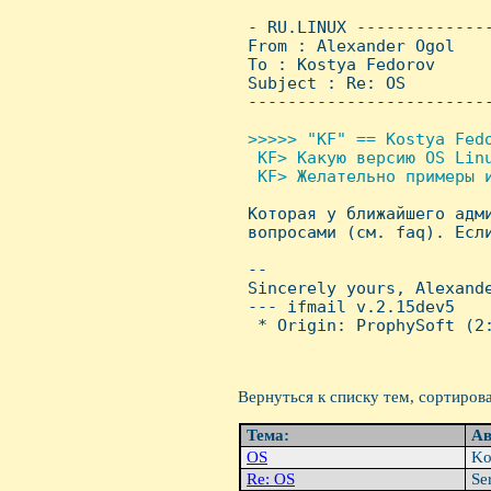
 - RU.LINUX -------------
 From : Alexander Ogol   
 To : Kostya Fedorov

 Subject : Re: OS

 ------------------------
>>>>> "KF" == Kostya Fedo
  KF> Какую версию OS Linu
  KF> Желательно примеры и

 Которая у ближайшего адм
 вопросами (см. faq). Если
 -- 

 Sincerely yours, Alexande
 --- ifmail v.2.15dev5

  * Origin: ProphySoft (2:
Вернуться к списку тем, сортиров
Тема:
Ав
OS
Ko
Re: OS
Se