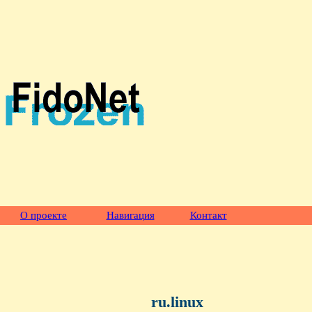
О проекте
Навигация
Контакт
ru.linux