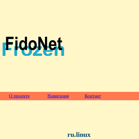
О проекте
Навигация
Контакт
ru.linux