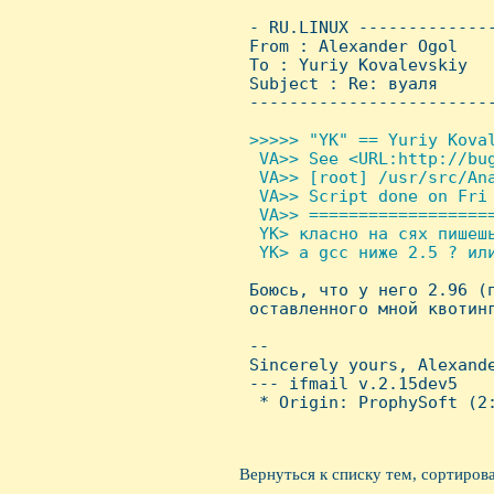
 - RU.LINUX -------------
 From : Alexander Ogol   
 To : Yuriy Kovalevskiy

 Subject : Re: вуаля

 ------------------------
>>>>> "YK" == Yuriy Koval
  VA>> See <URL:http://bug
  VA>> [root] /usr/src/Ana
  VA>> Script done on Fri 
  VA>> ===================
  YK> класно на сях пишешь
  YK> а gcc ниже 2.5 ? или

 Боюсь, что у него 2.96 (
 оставленного мной квотинг
 -- 

 Sincerely yours, Alexande
 --- ifmail v.2.15dev5

  * Origin: ProphySoft (2:
Вернуться к списку тем, сортиров