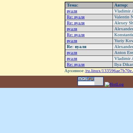
Тема:
Автор:
вуаля
Vladimir 
Re: вуаля
Valentin 
Re: вуаля
Alexey S
вуаля
Alexander
Re: вуаля
Konstanti
вуаля
Yuriy Kov
Re: вуаля
Alexande
вуаля
Anton Er
вуаля
Vladimir 
Re: вуаля
Ilya Dika
Архивное
/ru.linux/133596ae7b70e