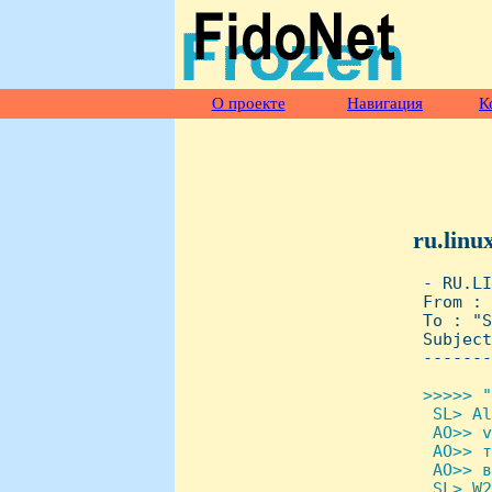
О проекте
Навигация
К
ru.linu
 - RU.LI
 From : 
 To : "S
 Subject
 -------
>>>>> "
  SL> Al
  AO>> v
  AO>> т
  AO>> в
  SL> W2