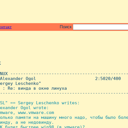
онтакт
Поиск
x
NUX ----------------------------------------------
Alexander Ogol                       2:5020/400   
ergey Leschenko"

 : Re: винда в окне линуха

--------------------------------------------------
SL" == Sergey Leschenko writes:

exander Ogol wrote:

mware, www.vmware.com

олько памяти на машину много надо, чтобы было боле
инду, а не недовинду.

K будет быстрее win98 (в vmware)?
