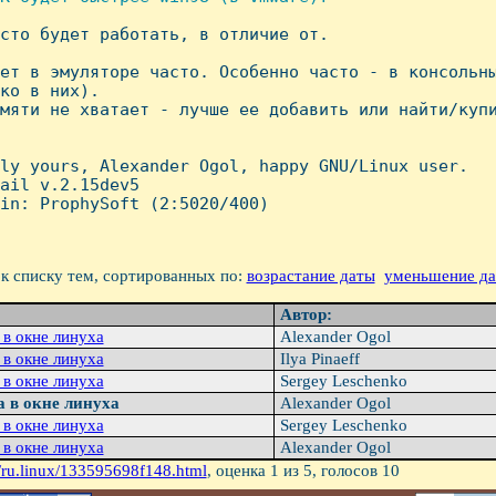
осто будет работать, в отличие от.

ет в эмуляторе часто. Особенно часто - в консольны
ко в них).

мяти не хватает - лучше ее добавить или найти/купи
ly yours, Alexander Ogol, happy GNU/Linux user.

ail v.2.15dev5

in: ProphySoft (2:5020/400)

к списку тем, сортированных по:
возрастание даты
уменьшение д
Автор:
 в окне линуха
Alexander Ogol
 в окне линуха
Ilya Pinaeff
 в окне линуха
Sergey Leschenko
а в окне линуха
Alexander Ogol
 в окне линуха
Sergey Leschenko
 в окне линуха
Alexander Ogol
/ru.linux/133595698f148.html
, оценка
1
из 5, голосов
10