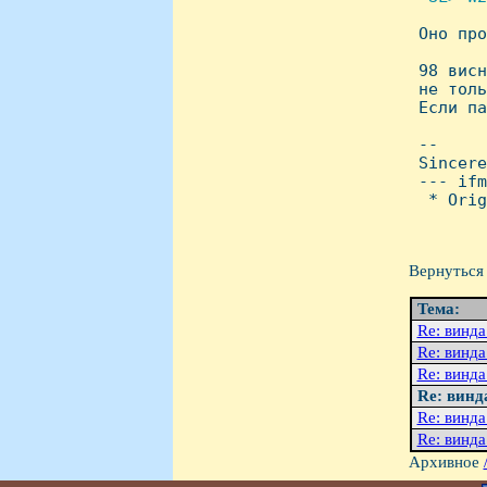

 Оно пр
 98 висн
 не толь
 Если па
 -- 

 Sincere
 --- ifm
  * Orig
Вернуться 
Тема:
Re: винда
Re: винда
Re: винда
Re: винд
Re: винда
Re: винда
Архивное