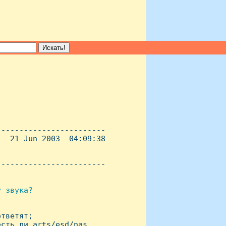
-----------------------

  21 Jun 2003  04:09:38

----------------------- 

 звука?

тветят;

сть ли arts/esd/nas
