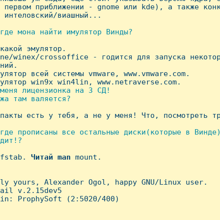
 первом приближении - gnome или kde), а также конк
 интеловский/виашный...

где мона найти имулятоp Винды?

 какой эмулятор.

ne/winex/crossoffice - годится для запуска некотор
ний.

улятор всей системы vmware, www.vmware.com.

улятор win9x win4lin, www.netraverse.com.

меня лицензионка на 3 СД!

жа там валяется?

мпакты есть у тебя, а не у меня! Что, посмотреть тр
где пpописаны все остальные диски(котоpые в Винде)
дит!?

/fstab. 
Читай
man
 mount.

ly yours, Alexander Ogol, happy GNU/Linux user.

ail v.2.15dev5

in: ProphySoft (2:5020/400)
