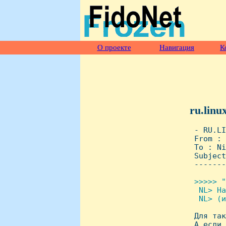
О проекте
Навигация
К
ru.linu
 - RU.LI
 From : 
 To : Ni
 Subject
 -------
>>>>> "
  NL> Hа
  NL> (и

 Для та
 А если 