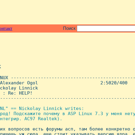
онтакт
Поиск
x
NUX ----------------------------------------------
Alexander Ogol                       2:5020/400   
ckolay Linnick

 : Re: HELP!

--------------------------------------------------
NL" == Nickolay Linnick writes:

pод! Подскажите почему в ASP Linux 7.3 у меня нету
нтегpиp. АС97 Realtek).

ких вопросов есть форумы асп, там более конкретно о
пишешь уж сюда, еще стоит указывать версию ядра, е