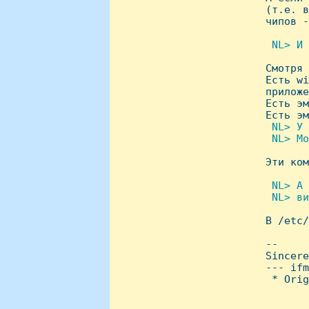
 (т.е. в
 чипов -
 NL> И 

 Смотря
 Есть wi
 приложе
 Есть эм
 Есть эм
 NL> У 
  NL> Мо

 Эти ко
 NL> А 
  NL> ви

 В /etc
 -- 

 Sincere
 --- ifm
  * Orig