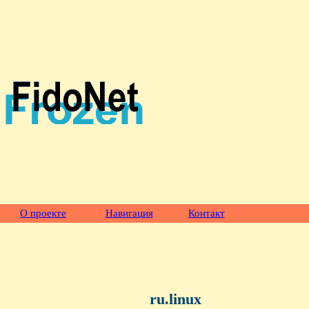
О проекте
Навигация
Контакт
ru.linux