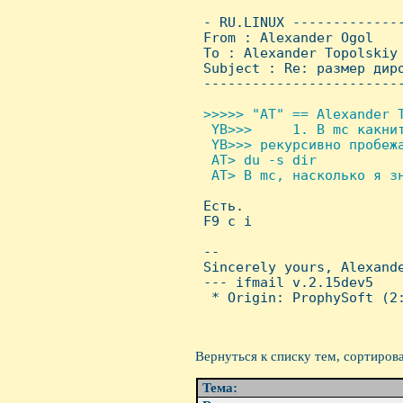
 - RU.LINUX -------------
 From : Alexander Ogol   
 To : Alexander Topolskiy

 Subject : Re: размер диро
 ------------------------
>>>>> "AT" == Alexander T
  YB>>>     1. В mc какнит
  YB>>> рекурсивно пробежа
  AT> du -s dir

  AT> В mc, насколько я зн

 Есть.

 F9 c i

 -- 

 Sincerely yours, Alexande
 --- ifmail v.2.15dev5

  * Origin: ProphySoft (2:
Вернуться к списку тем, сортиров
Тема: