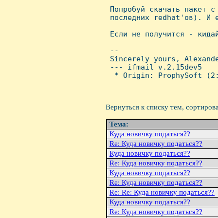

 Попробуй скачать пакет с
 последних redhat'ов). И е
 Если не получится - кидай
 -- 

 Sincerely yours, Alexande
 --- ifmail v.2.15dev5

  * Origin: ProphySoft (2:
Вернуться к списку тем, сортиров
Тема:
Куда новичку податься??
Re: Куда новичку податься??
Куда новичку податься??
Re: Куда новичку податься??
Куда новичку податься??
Re: Куда новичку податься??
Re: Re: Куда новичку податься??
Куда новичку податься??
Re: Куда новичку податься??