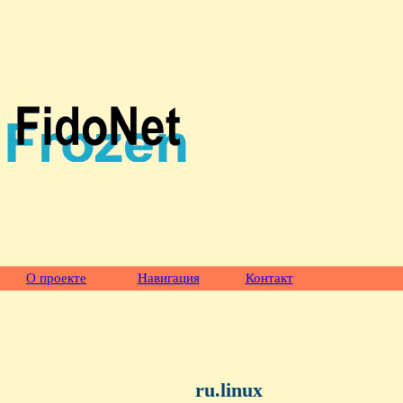
О проекте
Навигация
Контакт
ru.linux