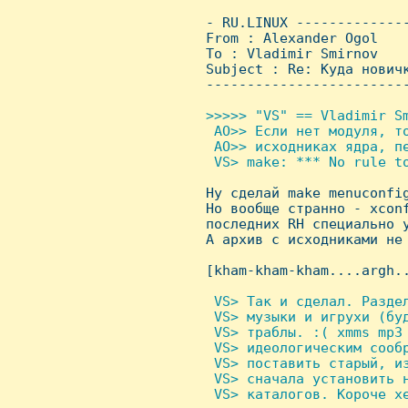
 - RU.LINUX -------------
 From : Alexander Ogol   
 To : Vladimir Smirnov

 Subject : Re: Куда новичк
 ------------------------
>>>>> "VS" == Vladimir Sm
  AO>> Если нет модуля, то
  AO>> исходниках ядра, пе
  VS> make: *** No rule to

 Hу сделай make menuconfig
 Hо вообще странно - xconf
 последних RH специально у
 А архив с исходниками не 
 [kham-kham-kham....argh..
 VS> Так и сделал. Разде
  VS> музыки и игрухи (буд
  VS> траблы. :( xmms mp3 
  VS> идеологическим сооб
  VS> поставить старый, из
  VS> сначала установить 
  VS> каталогов. Короче хе