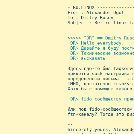
 - RU.LINUX -------------
 From : Alexander Ogol   
 To : Dmitry Rusov

 Subject : Re: ru.linux fa
 ------------------------
>>>>> "DR" == Dmitry Ruso
  DR> Hello everybody.

  DR> Давайте я буду пости
  DR> Технические возможно
  DR> высказать


 Здесь где-то был faqserv
 придется suck настраивать
 определенный письма - это
 IMHO, достаточно ссылку в
 Хотя бы с помощью какого-
 DR> fido-сообществу прям

 Или под fido-сообществом
 ftn-каналу? Тогда это дис
 -- 

 Sincerely yours, Alexande