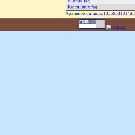
ru.linux faq
Re: ru.linux faq
Архивное
/ru.linux/13359531014d3