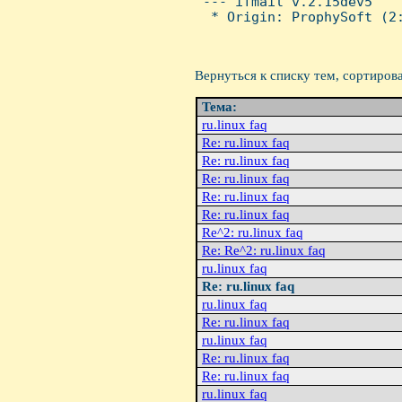
 --- ifmail v.2.15dev5

  * Origin: ProphySoft (2:
Вернуться к списку тем, сортиров
Тема:
ru.linux faq
Re: ru.linux faq
Re: ru.linux faq
Re: ru.linux faq
Re: ru.linux faq
Re: ru.linux faq
Re^2: ru.linux faq
Re: Re^2: ru.linux faq
ru.linux faq
Re: ru.linux faq
ru.linux faq
Re: ru.linux faq
ru.linux faq
Re: ru.linux faq
Re: ru.linux faq
ru.linux faq