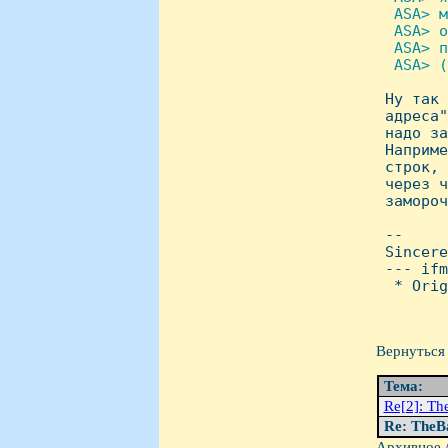
  ASA> м
  ASA> о
  ASA> п
  ASA> (

 Hу так
 адреса"
 надо за
 Hаприме
 строк, 
 через ч
 замороч
 -- 

 Sincere
 --- ifm
  * Orig
Вернуться 
Тема:
Re[2]: Th
Re: TheBa
Архивное