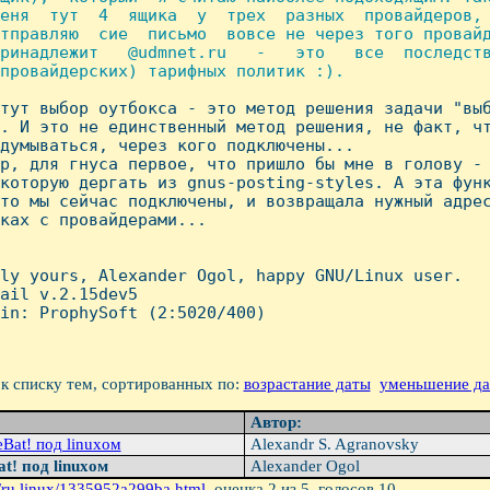
еня  тут  4  ящика  у  трех  разных  провайдеров, 
тправляю  сие  письмо  вовсе не через того провайд
ринадлежит   @udmnet.ru   -   это   все  последств
провайдерских) тарифных политик :).

 тут выбор оутбокса - это метод решения задачи "выб
. И это не единственный метод решения, не факт, чт
думываться, через кого подключены...

р, для гнуса первое, что пришло бы мне в голову - 
которую дергать из gnus-posting-styles. А эта функ
то мы сейчас подключены, и возвращала нужный адрес
ках с провайдерами...

ly yours, Alexander Ogol, happy GNU/Linux user.

ail v.2.15dev5

in: ProphySoft (2:5020/400)

к списку тем, сортированных по:
возрастание даты
уменьшение д
Автор:
eBat! под linuxом
Alexandr S. Agranovsky
t! под linuxом
Alexander Ogol
/ru.linux/1335952a299ba.html
, оценка
2
из 5, голосов
10