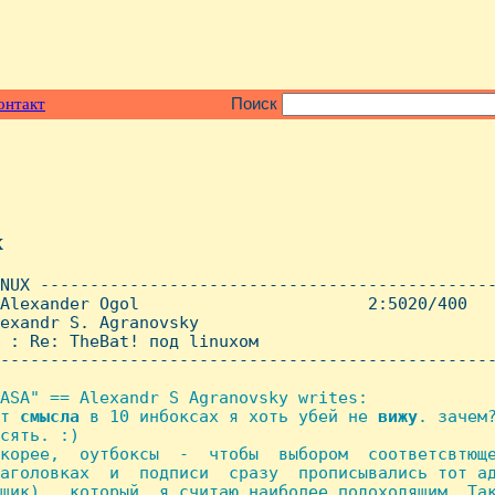
онтакт
Поиск
x
NUX ----------------------------------------------
Alexander Ogol                       2:5020/400   
exandr S. Agranovsky

 : Re: TheBat! под linuxом

--------------------------------------------------
ASA" == Alexandr S Agranovsky writes:

т 
смысла
 в 10 инбоксах я хоть убей не 
вижу
. зачем?
сять. :)

корее,  оутбоксы  -  чтобы  выбором  соответсвтюще
аголовках  и  подписи  сразу  прописывались тот ад
щик),  который  я считаю наиболее подоходящим. Так