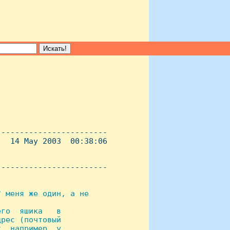
-----------------------

  14 May 2003  00:38:06

----------------------- 

 меня же один, а не

го  яшика   в

рес (почтовый

, например, у
