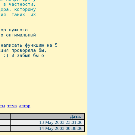
 в частности,

ера, которому

ия  таких  их

ор нужного

о оптимальный -

написать функцию на 5

ция проверяла бы,

 :) И забыл бы о

аты
тема
автор
Дата:
13 May 2003 23:01:06
14 May 2003 00:38:06