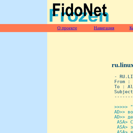
О проекте
Навигация
К
ru.linu
 - RU.LI
 From : 
 To : Al
 Subject
 -------
>>>>> "
 AD>> во
 AD>> де
  ASA> С
  ASA> з
  ASA> я