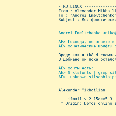
 - RU.LINUX -------------
 From : Alexander Mikhail
 To : "Andrei Emeltchenko"
 Subject : Re: фонетически
 ------------------------
Andrei Emeltchenko <niko@
AE> Господа, не знаете в 
 AE> фонетические шрифты с

 Вроде как в tk8.4 сломал
 В Дебиане он пока остался
AE> фонты есть:

 AE> $ xlsfonts | grep sil
 AE> -unknown-silsophiaipa

 -- 

 Alexander Mikhailian

 --- ifmail v.2.15dev5.3

  * Origin: Demos online s