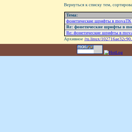
Вернуться к списку тем, сортиров
Тема:
фонетические шрифты в movaTK
Re: фонетические шрифты в m
Re: фонетические шрифты в mov
Архивное
/ru.linux/102716ae32c90