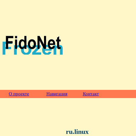
О проекте
Навигация
Контакт
ru.linux