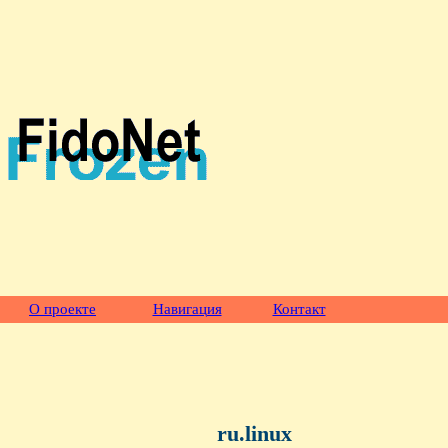
О проекте
Навигация
Контакт
ru.linux