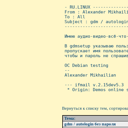
 - RU.LINUX -------------
 From : Alexander Mikhail
 To : All

 Subject : gdm / autologin
 ------------------------
 Имею аудио-видео-всё-что-
 В gdmsetup указываю польз
 пропускает имя пользовате
 чтобы и пароль не спрашив
 ОС Debian testing

 -- 

 Alexander Mikhailian

 --- ifmail v.2.15dev5.3

  * Origin: Demos online s
Вернуться к списку тем, сортиров
Тема:
gdm / autologin без пароля