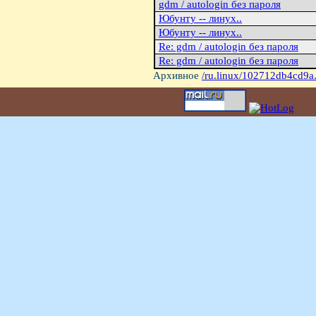
gdm / autologin без пароля
Юбунту -- линух..
Юбунту -- линух..
Re: gdm / autologin без пароля
Re: gdm / autologin без пароля
Архивное
/ru.linux/102712db4cd9a