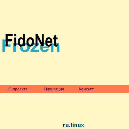
О проекте
Навигация
Контакт
ru.linux