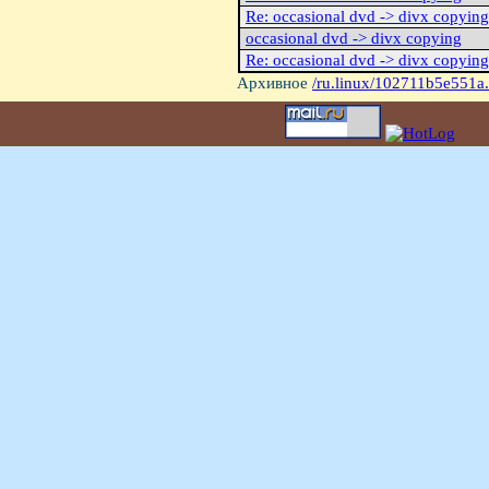
Re: occasional dvd -> divx copying
occasional dvd -> divx copying
Re: occasional dvd -> divx copying
Архивное
/ru.linux/102711b5e551a