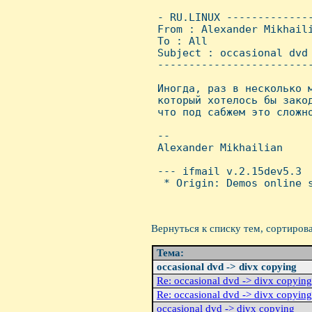
 - RU.LINUX -------------
 From : Alexander Mikhail
 To : All

 Subject : occasional dvd 
 ------------------------
 Иногда, раз в несколько м
 который хотелось бы закод
 что под сабжем это сложно
 -- 

 Alexander Mikhailian

 --- ifmail v.2.15dev5.3

  * Origin: Demos online s
Вернуться к списку тем, сортиров
Тема:
occasional dvd -> divx copying
Re: occasional dvd -> divx copying
Re: occasional dvd -> divx copying
occasional dvd -> divx copying