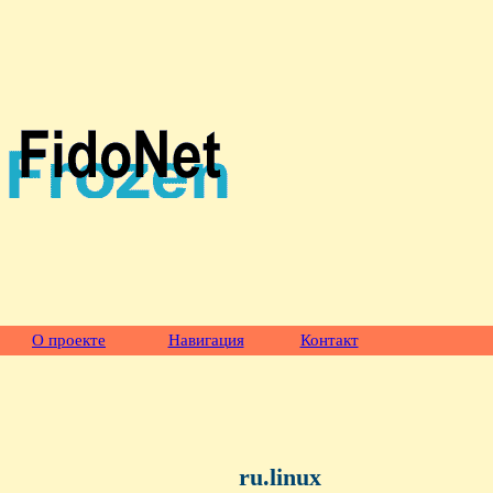
О проекте
Навигация
Контакт
ru.linux