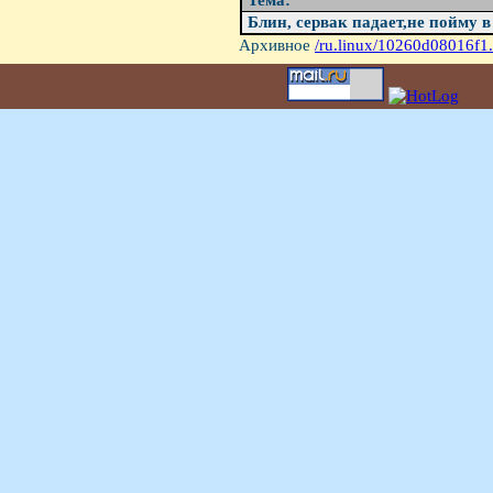
Тема:
Блин, сервак падает,не пойму в 
Архивное
/ru.linux/10260d08016f1