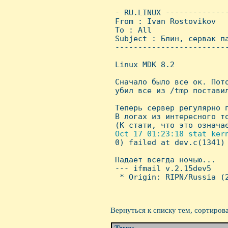
 - RU.LINUX -------------
 From : Ivan Rostovikov  
 To : All

 Subject : Блин, сервак па
 ------------------------
 Linux MDK 8.2

 Сначало было все ок. Пото
 убил все из /tmp поставил
 Теперь сервер регулярно п
 В логах из интересного то
 (К стати, что это означае
Oct 17 01:23:18 stat ker
0) failed at dev.c(1341)

 Падает всегда ночью...

 --- ifmail v.2.15dev5

  * Origin: RIPN/Russia (2
Вернуться к списку тем, сортиров