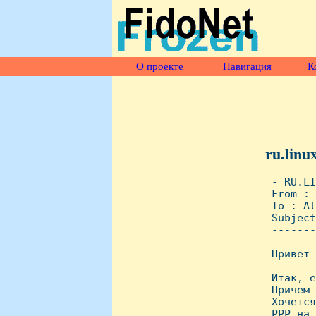
О проекте
Навигация
К
ru.linu
 - RU.LI
 From : 
 To : Al
 Subject
 -------
 Привет 
 Итак, е
 Причем 
 Хочется
 PPP на 