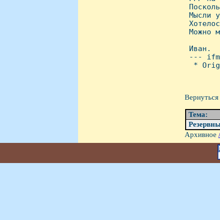
 Посколь
 Мысли у
 Хотелос
 Можно м
 Иван.

 --- ifm
  * Orig
Вернуться 
Тема:
Резервн
Архивное