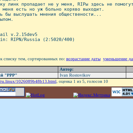
ку линк пропадает не у меня, RIPы здесь не помогут
 меня есть но уж больно коряво выходит.

ь бы выслушать мнения обществености...

ылом.

ail v.2.15dev5

in: RIPN/Russia (2:5020/400)

к списку тем, сортированных по:
возрастание даты
уменьшение д
Автор:
ый "PPP"
Ivan Rostovikov
/ru.linux/1026089b48b13.html
, оценка
1
из 5, голосов
10