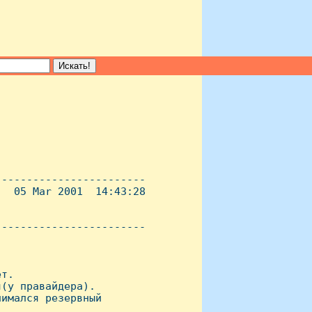
-----------------------

  05 Mar 2001  14:43:28

----------------------- 

т.

(у правайдера).

имался резервный
