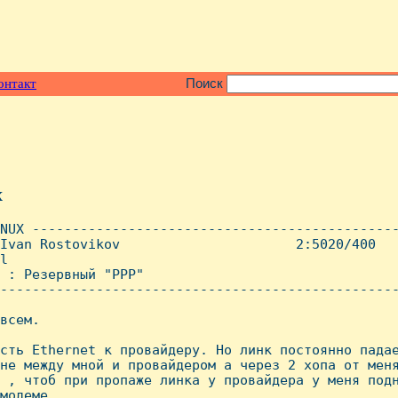
онтакт
Поиск
x
NUX ----------------------------------------------
Ivan Rostovikov                      2:5020/400   
l

 : Резервный "PPP"

--------------------------------------------------
всем.

сть Ethernet к провайдеру. Hо линк постоянно падае
не между мной и провайдером а через 2 хопа от меня
 , чтоб при пропаже линка у провайдера у меня подн
модеме.
