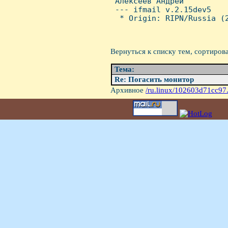
 Алексеев Андрей

 --- ifmail v.2.15dev5

  * Origin: RIPN/Russia (2
Вернуться к списку тем, сортиров
Тема:
Re: Погасить монитор
Архивное
/ru.linux/102603d71cc97