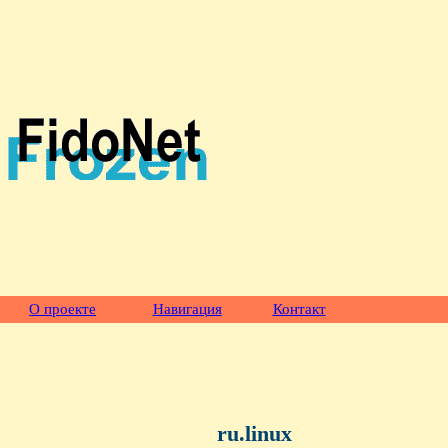
О проекте
Навигация
Контакт
ru.linux