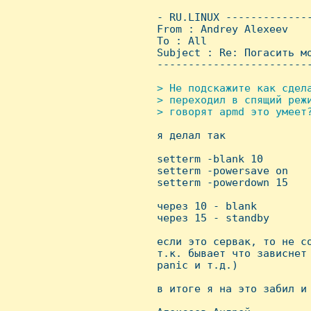
 - RU.LINUX -------------
 From : Andrey Alexeev   
 To : All

 Subject : Re: Погасить мо
 ------------------------
> Hе подскажите как сдела
 > переходил в спящий режи
 > говорят apmd это умеет?

 я делал так

 setterm -blank 10

 setterm -powersave on

 setterm -powerdown 15

 через 10 - blank

 через 15 - standby

 если это сервак, то не со
 т.к. бывает что зависнет 
 panic и т.д.)

 в итоге я на это забил и 