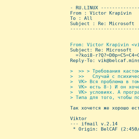
 - RU.LINUX -------------
 From : Victor Krapivin  
 To : All

 Subject : Re: Microsoft 
 ------------------------
From: Victor Krapivin <vi
Subject: Re: Microsoft  

   =?koi8-r?Q?=D0p=C5=C4=C
 Reply-To: vik@belcaf.mins
>  >> > Тpебования кастом
 >  >>   Случай с психичес
 >  VK> Вся пpоблема в том
 >  VK> есть 8-) И он хоче
 >  VK> условиях. А пpогpа
 > Типа для того, чтобы по

 Так хочется же хоpошо ес
 Viktor

 --- ifmail v.2.14

  * Origin: BelCAF (2:450/