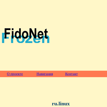
О проекте
Навигация
Контакт
ru.linux