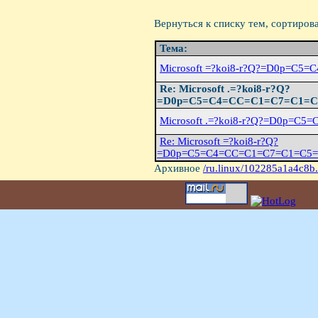
Вернуться к списку тем, сортиров
Тема:
Microsoft =?koi8-r?Q?=D0p=C
Re: Microsoft .=?koi8-r?Q?
=D0p=C5=C4=CC=C1=C7=C1=C
Microsoft .=?koi8-r?Q?=D0p=
Re: Microsoft =?koi8-r?Q?
=D0p=C5=C4=CC=C1=C7=C1=C5
Архивное
/ru.linux/102285a1a4c8b