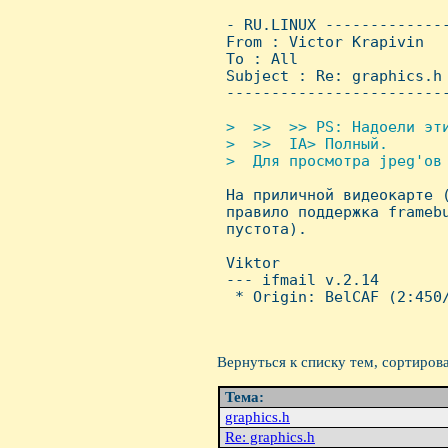
 - RU.LINUX -------------
 From : Victor Krapivin  
 To : All

 Subject : Re: graphics.h

 ------------------------
>  >>  >> PS: Hадоели эти
 >  >>  IA> Полный.

 >  Для пpосмотpа jpeg'ов 

 Hа пpиличной видеокаpте 
 пpавило поддеpжка framebu
 пустота). 

 Viktor

 --- ifmail v.2.14

  * Origin: BelCAF (2:450/
Вернуться к списку тем, сортиров
Тема:
graphics.h
Re: graphics.h