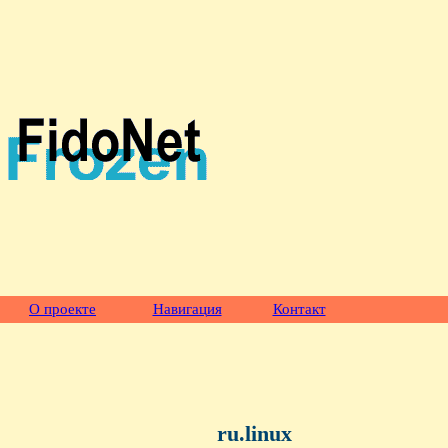
О проекте
Навигация
Контакт
ru.linux