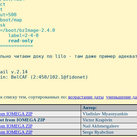
ct

t

ut=500

boot/map

sk

=/boot/bzImage-2.4.0

   label=2-4-0

   
read
-
only
============

ельно читаем доку по lilo - там даже пpимеp адекват
ail v.2.14

in: BelCAF (2:450/102.1@fidonet)

к списку тем, сортированных по:
возрастание даты
уменьшение д
Автор:
from IOMEGA ZIP
Vladislav Myasnyankin
oot from IOMEGA ZIP
Victor Krapivin
from IOMEGA ZIP
Nail Akhmetgaleev
from IOMEGA ZIP
Serge Ryabchun