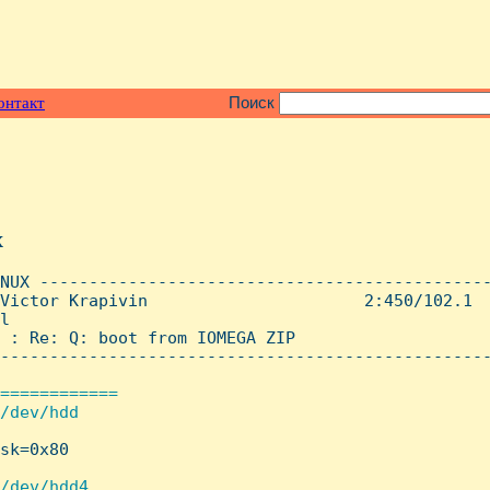
онтакт
Поиск
x
NUX ----------------------------------------------
Victor Krapivin                      2:450/102.1  
l

 : Re: Q: boot from IOMEGA ZIP

--------------------------------------------------
============

/dev/hdd

sk=0x80

/dev/hdd4
