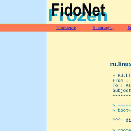
О проекте
Навигация
К
ru.linu
 - RU.LI
 From : 
 To : Al
 Subject
 -------
> =====
 > boot=

 ^^^  di
> root=