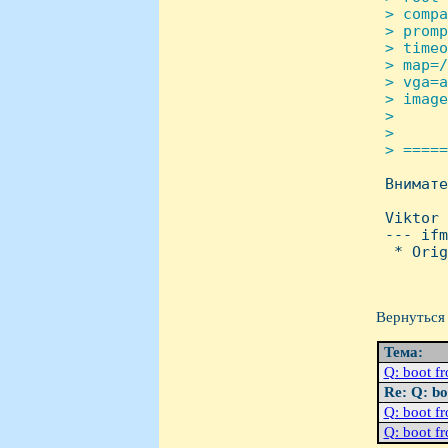
 > compa
 > promp
 > timeo
 > map=/
 > vga=a
 > image
 >      
 >      
 > =====

 Внимат
 Viktor

 --- ifm
  * Orig
Вернуться 
Тема:
Q: boot 
Re: Q: b
Q: boot 
Q: boot 