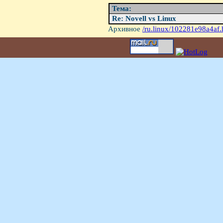
Тема:
Re: Novell vs Linux
Архивное
/ru.linux/102281e98a4af.