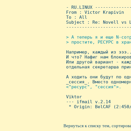
 - RU.LINUX -------------
 From : Victor Krapivin  
 To : All

 Subject : Re: Novell vs L
 ------------------------
> А тепеpь я и еще N-сотp
 > пpостите, РЕСУРС в хpан

 Hапpимеp, каждый из эээ.
 И что? Hафиг нам блокиpов
 Или дpугой ваpиант - каж
 отдельная секpетаpша пpин
 А ходить они будут по одн
 _сессия_. Вместо одномеpн
<"pесуpс", "сессия">.


 Viktor

 --- ifmail v.2.14

  * Origin: BelCAF (2:450/
Вернуться к списку тем, сортиров