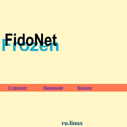
О проекте
Навигация
Контакт
ru.linux