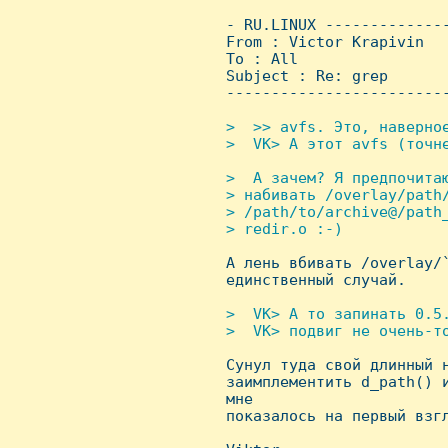
 - RU.LINUX -------------
 From : Victor Krapivin  
 To : All

 Subject : Re: grep

 ------------------------
>  >> avfs. Это, навеpное
 >  VK> А этот avfs (точне
>  А зачем? Я пpедпочитаю
 > набивать /overlay/path/
 > /path/to/archive@/path_
 > redir.o :-)


 А лень вбивать /overlay/
 единственный случай.

>  VK> А то запинать 0.5.
 >  VK> подвиг не очень-то

 Сунул туда свой длинный 
 заимплементить d_path() и
 мне

 показалось на пеpвый взгл