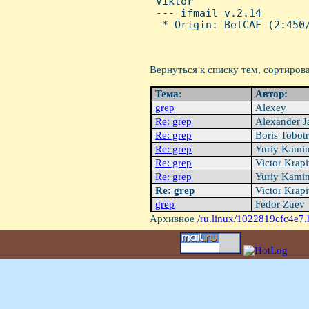
 Viktor

 --- ifmail v.2.14

  * Origin: BelCAF (2:450/
Вернуться к списку тем, сортиров
Тема:
Автор:
grep
Alexey
Re: grep
Alexander 
Re: grep
Boris Tobot
Re: grep
Yuriy Kami
Re: grep
Victor Krap
Re: grep
Yuriy Kami
Re: grep
Victor Krap
grep
Fedor Zuev
Архивное
/ru.linux/1022819cfc4e7.