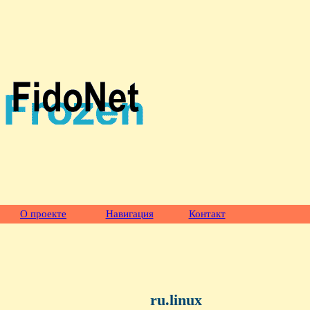
О проекте
Навигация
Контакт
ru.linux