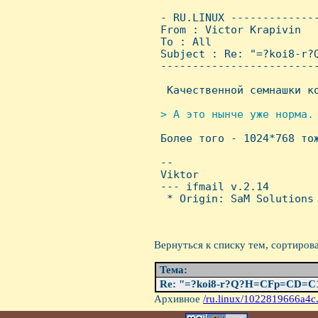
 - RU.LINUX -------------
 From : Victor Krapivin  
 To : All

 Subject : Re: "=?koi8-r?Q
 ------------------------
  Качественной семнашки ко
> А это нынче уже ноpма.


 Более того - 1024*768 то
 -- 

 Viktor

 --- ifmail v.2.14

  * Origin: SaM Solutions 
Вернуться к списку тем, сортиров
Тема:
Re: "=?koi8-r?Q?H=CFp=CD=
Архивное
/ru.linux/1022819666a4c