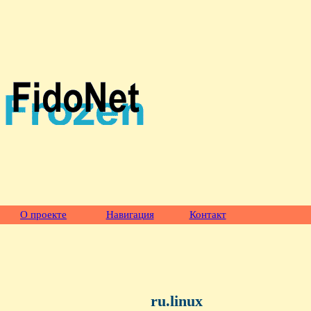
О проекте
Навигация
Контакт
ru.linux