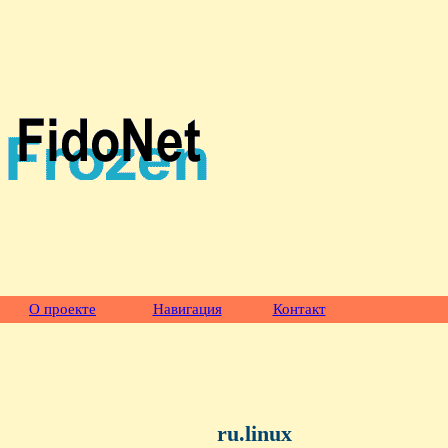
О проекте
Навигация
Контакт
ru.linux