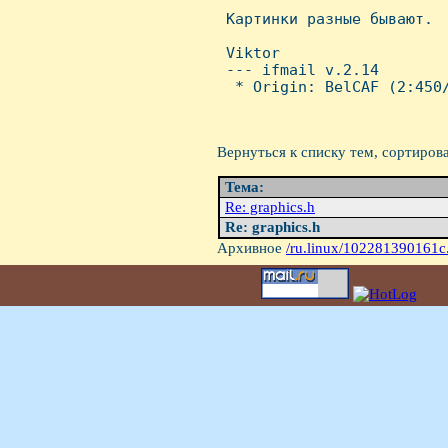

 Каpтинки pазные бывают.

 Viktor

 --- ifmail v.2.14

  * Origin: BelCAF (2:450/
Вернуться к списку тем, сортиров
Тема:
Re: graphics.h
Re: graphics.h
Архивное
/ru.linux/102281390161c