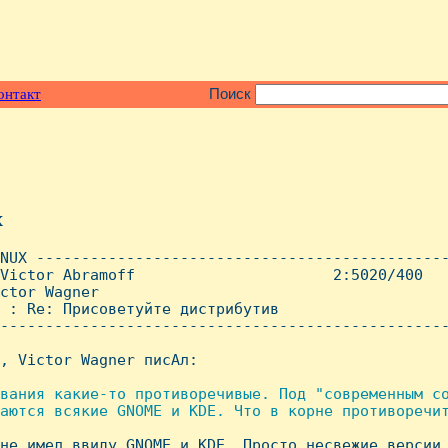
онтакт
Поиск
x
NUX ----------------------------------------------
Victor Abramoff                      2:5020/400   
ctor Wagner

 : Re: Присоветуйте дистрибутив

--------------------------------------------------
, Victor Wagner писАл:

вания какие-то противоречивые. Под "современным со
аются всякие GNOME и KDE. Что в корне противоречит
 не имел ввиду GNOME и KDE. Просто несвежие версии 