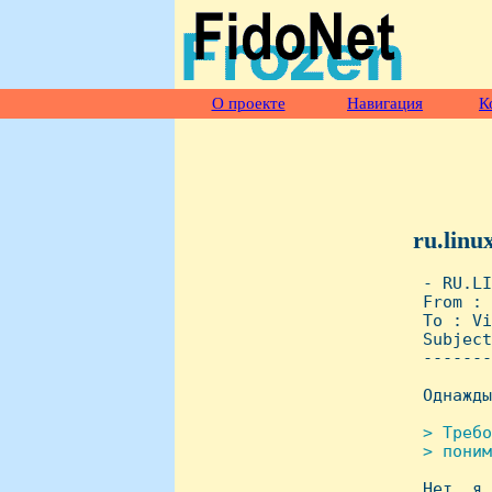
О проекте
Навигация
К
ru.linu
 - RU.LI
 From : 
 To : Vi
 Subject
 -------
 Однажды
> Требо
 > поним

 Hет, я