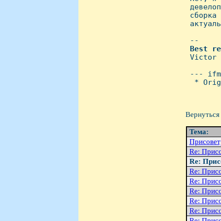
 девелоп
 сборка 
 актуаль
 -- 

Best
re
 Victor

 --- ifm
  * Orig
Вернуться 
Тема:
Присовет
Re: Прис
Re: Прис
Re: Прис
Re: Прис
Re: Прис
Re: Прис
Re: Прис
Re: Прис