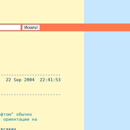
-----------------------

  22 Sep 2004  22:41:53

----------------------- 

фтом" обычно

 ориентации на

всяких
