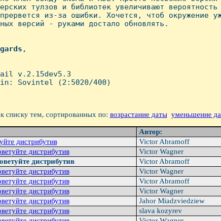
ерских тулзов и библиотек увеличивают вероятность 
прервется из-за ошибки. Хочется, чтоб окружение уж
ных версий - руками достало обновлять.

gards
,

ail v.2.15dev5.3

in: Sovintel (2:5020/400)

к списку тем, сортированных по:
возрастание даты
уменьшение д
Автор:
уйте дистрибутив
Victor Abramoff
оветуйте дистрибутив
Victor Wagner
оветуйте дистрибутив
Victor Abramoff
оветуйте дистрибутив
Victor Wagner
оветуйте дистрибутив
Victor Abramoff
оветуйте дистрибутив
Victor Wagner
оветуйте дистрибутив
Jahor Miadzviedziew
оветуйте дистрибутив
slava kozyrev
оветуйте дистрибутив
Victor Wagner