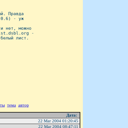
й. Правда

0.6) - уж

и нет, можно

st.dsbl.org -

белый лист.

аты
тема
автор
Дата:
22 Mar 2004 01:20:45
22 Mar 2004 08:47:11