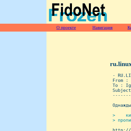
О проекте
Навигация
К
ru.linu
 - RU.LI
 From : 
 To : Ig
 Subject
 -------
 Однажды
>    ки
 > пропи

 http:/