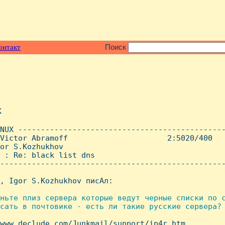
онтакт
Поиск
x
NUX ----------------------------------------------
Victor Abramoff                      2:5020/400   
or S.Kozhukhov

 : Re: black list dns

--------------------------------------------------
, Igor S.Kozhukhov писАл:

ньте плиз сервера которые ведут черные списки по с
сать в почтовике - есть ли такие русские сервера?

/www.declude.com/Junkmail/support/ip4r.htm
