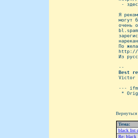
  - здес
 Я реком
 могут б
 очень о
 bl.spam
 зарегис
 нарекан
 По жела
 http://
 Из русс
 -- 

Best
re
 Victor

 --- ifm
  * Orig
Вернуться 
Тема:
black list 
Re: black 