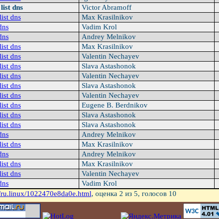
list dns
Victor Abramoff
list dns
Max Krasilnikov
dns
Vadim Krol
dns
Andrey Melnikov
list dns
Max Krasilnikov
list dns
Valentin Nechayev
list dns
Slava Astashonok
list dns
Valentin Nechayev
list dns
Slava Astashonok
list dns
Valentin Nechayev
list dns
Eugene B. Berdnikov
list dns
Slava Astashonok
list dns
Slava Astashonok
dns
Andrey Melnikov
list dns
Max Krasilnikov
dns
Andrey Melnikov
list dns
Max Krasilnikov
list dns
Valentin Nechayev
dns
Vadim Krol
/ru.linux/1022470e8da0e.html
, оценка
2
из 5, голосов
10