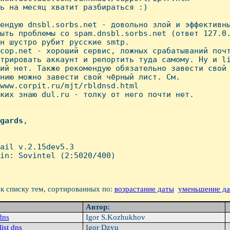
ь на месяц хватит разбираться :)

ендую dnsbl.sorbs.net - довольно злой и эффективны
ыть проблемы со spam.dnsbl.sorbs.net (ответ 127.0.
н шустро рубит русские smtp.

cop.net - хороший сервис, ложных срабатываний почт
трировать аккаунт и репортить туда самому. Hу и li
ий нет. Также рекомендую обязательно завести свой 
нию можно завести свой чёрный лист. См.

www.corpit.ru/mjt/rbldnsd.html

ких знаю dul.ru - толку от него почти нет.

gards
,

ail v.2.15dev5.3

in: Sovintel (2:5020/400)

к списку тем, сортированных по:
возрастание даты
уменьшение д
Автор:
dns
Igor S.Kozhukhov
list dns
Igor Dzyu