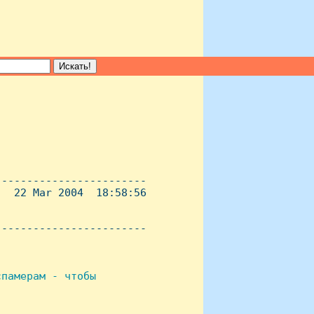
-----------------------

  22 Mar 2004  18:58:56

----------------------- 

памерам - чтобы
