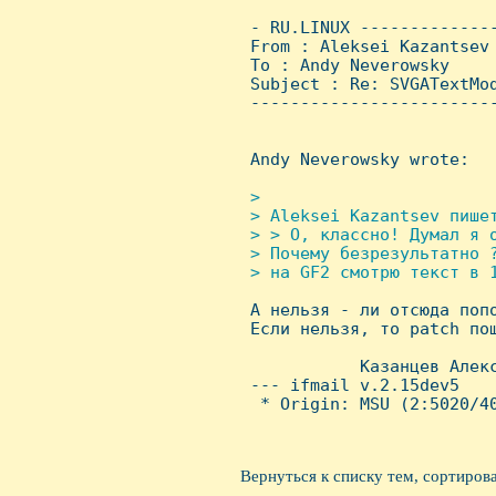
 - RU.LINUX -------------
 From : Aleksei Kazantsev
 To : Andy Neverowsky

 Subject : Re: SVGATextMod
 ------------------------
 Andy Neverowsky wrote:

> 

 > Aleksei Kazantsev пишет
 > > О, классно! Думал я о
 > Почему безрезультатно ?
 > на GF2 смотрю текст в 1

 А нельзя - ли отсюда попо
 Если нельзя, то patch пош
            Казанцев Алекс
 --- ifmail v.2.15dev5

  * Origin: MSU (2:5020/40
Вернуться к списку тем, сортиров