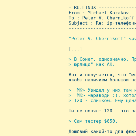
 - RU.LINUX -------------
 From : Michael Kazakov  
 To : Peter V. Chernikoff

 Subject : Re: ip-телефони
 ------------------------
"Peter V. Chernikoff" <pv

 [...]

> В Сонет, однозначно. Пр
 > юрлицо" как AK.


 Вот и получается, что "м
 якобы наличием большой но
>  MK> Увидел у них там к
 >  MK> мараведи :), хотел
 > 120 - слишком. Ему цена

 Ты не понял: 120 - это з
> Сам тестер $650.


 Дешёвый какой-то для флюк