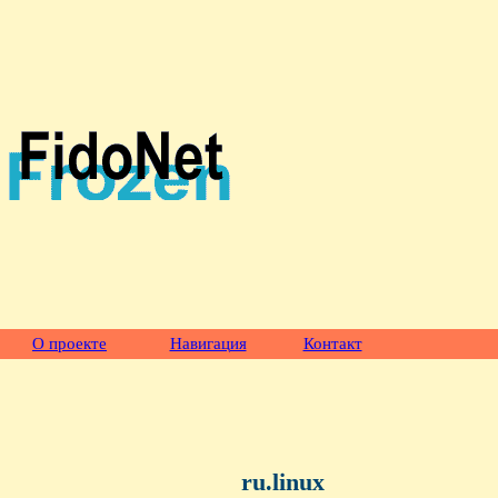
О проекте
Навигация
Контакт
ru.linux