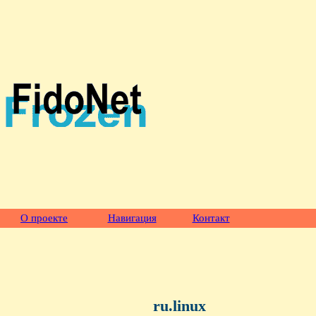
О проекте
Навигация
Контакт
ru.linux