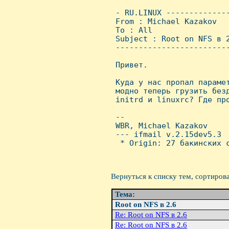
 - RU.LINUX -------------
 From : Michael Kazakov  
 To : All

 Subject : Root on NFS в 2
 ------------------------
 Привет.

 Куда у нас пропал парамет
 модно теперь грузить безд
 initrd и linuxrc? Где про
 -- 

 WBR, Michael Kazakov

 --- ifmail v.2.15dev5.3

  * Origin: 27 бакинских с
Вернуться к списку тем, сортиров
Тема:
Root on NFS в 2.6
Re: Root on NFS в 2.6
Re: Root on NFS в 2.6