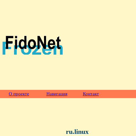
О проекте
Навигация
Контакт
ru.linux