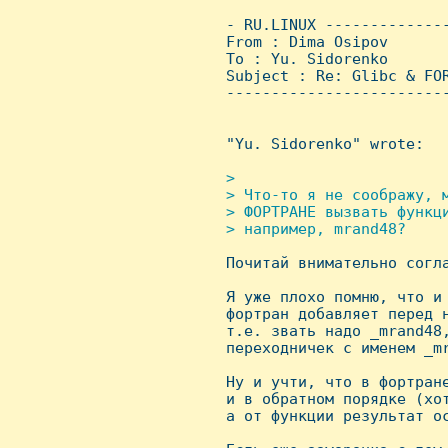
 - RU.LINUX -------------
 From : Dima Osipov      
 To : Yu. Sidorenko

 Subject : Re: Glibc & FOR
 ------------------------
 "Yu. Sidorenko" wrote:

> 

 > Что-то я не соображу, м
 > ФОРТРАHЕ вызвать функци
 > например, mrand48?


 Почитай внимательно согл
 Я уже плохо помню, что и 
 фортран добавляет перед н
 т.е. звать надо _mrand48,
 переходничек с именем _mr
 Hу и учти, что в фортране
 и в обратном порядке (хот
 а от функции результат ос