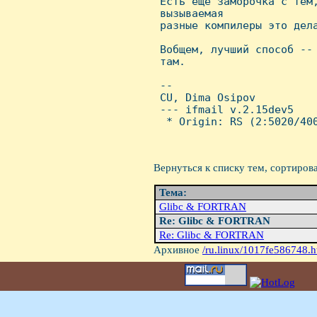
 Есть еще заморочка с тем,
 вызываемая

 разные компилеры это дела
 Вобщем, лучший способ --
 там.

 -- 

 CU, Dima Osipov

 --- ifmail v.2.15dev5

  * Origin: RS (2:5020/400
Вернуться к списку тем, сортиров
Тема:
Glibc & FORTRAN
Re: Glibc & FORTRAN
Re: Glibc & FORTRAN
Архивное
/ru.linux/1017fe586748.h