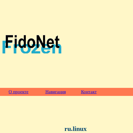
О проекте
Навигация
Контакт
ru.linux