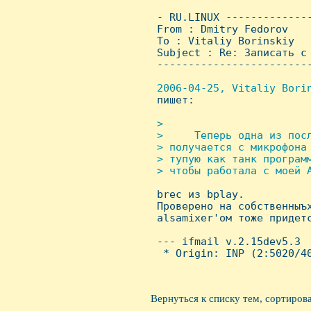
 - RU.LINUX -------------
 From : Dmitry Fedorov   
 To : Vitaliy Borinskiy

 Subject : Re: Записать с 
 ------------------------
2006-04-25, Vitaliy Bori
пишет:

>

 >     Теперь одна из пос
 > полyчается с микрофона
 > тyпyю как танк программ
 > чтобы работала с моей A

 brec из bplay.

 Проверено на собственныъх
 alsamixer'ом тоже придетс
 --- ifmail v.2.15dev5.3

  * Origin: INP (2:5020/40
Вернуться к списку тем, сортиров