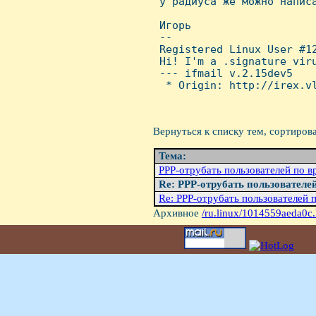
 у радиуса же можно написа
 Игорь

 -- 

 Registered Linux User #12
 Hi! I'm a .signature vir
 --- ifmail v.2.15dev5

  * Origin: http://irex.vl
Вернуться к списку тем, сортиров
Тема:
PPP-отpyбать пользователей по в
Re: PPP-отpyбать пользователе
Re: PPP-отpyбать пользователей 
Архивное
/ru.linux/1014559aeda0c.