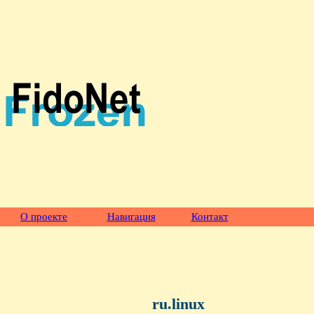
О проекте
Навигация
Контакт
ru.linux