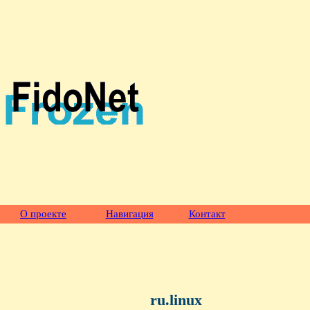
О проекте
Навигация
Контакт
ru.linux