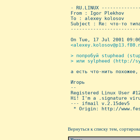
 - RU.LINUX -------------
 From : Igor Plekhov     
 To : alexey kolosov

 Subject : Re: что-то типа
 ------------------------
 On Tue, 17 Jul 2001 09:06
<alexey.kolosov@p13.f80.n
> попробуй stuphead (stup
 > или sylpheed (http://sy

 а есть что-нить похожее,
 Игорь

 -- 

 Registered Linux User #12
 Hi! I'm a .signature vir
 --- ifmail v.2.15dev5

  * Origin: http://www.fes
Вернуться к списку тем, сортиров