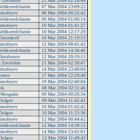
I Zavilohin
21 Mar 2004 02:24:44
elikoredchanin
07 Mar 2004 23:09:22
imofeyev
08 Mar 2004 00:32:42
elikoredchanin
09 Mar 2004 01:06:14
imofeyev
10 Mar 2004 01:41:27
elikoredchanin
10 Mar 2004 12:17:20
Chernikoff
10 Mar 2004 21:19:53
imofeyev
12 Mar 2004 00:41:42
elikoredchanin
12 Mar 2004 14:36:46
Barabanov
12 Mar 2004 20:19:13
I Zavilohin
21 Mar 2004 02:30:47
imofeyev
14 Mar 2004 23:40:04
tvinov
17 Mar 2004 22:29:48
imofeyev
19 Mar 2004 02:40:04
ark
08 Mar 2004 02:11:46
 Mosgalin
09 Mar 2004 00:26:34
Dolgov
09 Mar 2004 11:42:41
imofeyev
10 Mar 2004 01:42:42
Dolgov
10 Mar 2004 11:33:36
imofeyev
12 Mar 2004 00:44:42
elikoredchanin
12 Mar 2004 14:38:12
imofeyev
14 Mar 2004 23:41:01
Dolgov
12 Mar 2004 11:49:43