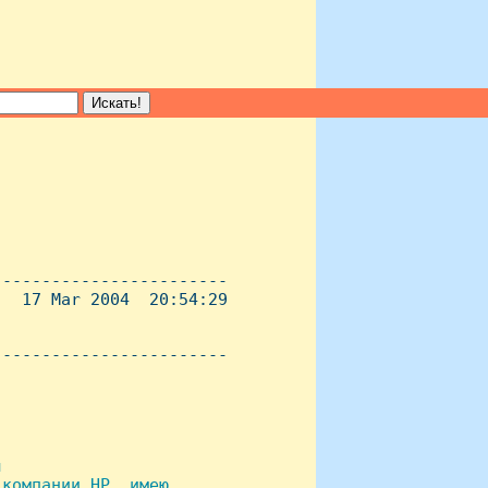
-----------------------

  17 Mar 2004  20:54:29

----------------------- 



компании HP, имею
