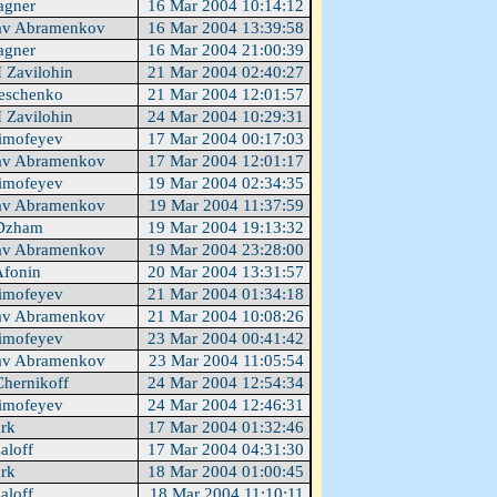
agner
16 Mar 2004 10:14:12
av Abramenkov
16 Mar 2004 13:39:58
agner
16 Mar 2004 21:00:39
I Zavilohin
21 Mar 2004 02:40:27
eschenko
21 Mar 2004 12:01:57
I Zavilohin
24 Mar 2004 10:29:31
imofeyev
17 Mar 2004 00:17:03
av Abramenkov
17 Mar 2004 12:01:17
imofeyev
19 Mar 2004 02:34:35
av Abramenkov
19 Mar 2004 11:37:59
Dzham
19 Mar 2004 19:13:32
av Abramenkov
19 Mar 2004 23:28:00
Afonin
20 Mar 2004 13:31:57
imofeyev
21 Mar 2004 01:34:18
av Abramenkov
21 Mar 2004 10:08:26
imofeyev
23 Mar 2004 00:41:42
av Abramenkov
23 Mar 2004 11:05:54
Chernikoff
24 Mar 2004 12:54:34
imofeyev
24 Mar 2004 12:46:31
ark
17 Mar 2004 01:32:46
aloff
17 Mar 2004 04:31:30
ark
18 Mar 2004 01:00:45
aloff
18 Mar 2004 11:10:11