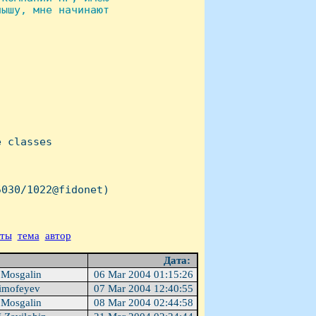
ышу, мне начинают

 classes

030/1022@fidonet)

аты
тема
автор
Дата:
 Mosgalin
06 Mar 2004 01:15:26
imofeyev
07 Mar 2004 12:40:55
 Mosgalin
08 Mar 2004 02:44:58