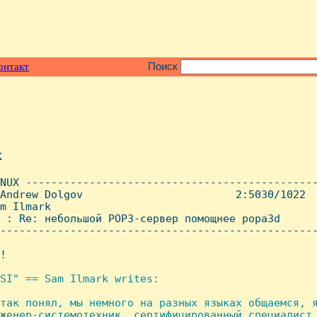
онтакт
Поиск
x
NUX ----------------------------------------------
Andrew Dolgov                        2:5030/1022  
m Ilmark

 : Re: небольшой POP3-сервер помощнее popa3d

--------------------------------------------------
!

SI" == Sam Ilmark writes:

так понял, мы немного на разных языках общаемся, я
женер-системотехник, сертифицированный специалист 