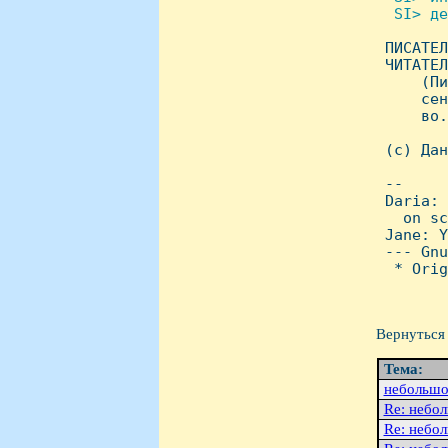
  SI> де

 ПИСАТЕ
 ЧИТАТЕЛ
     (Пи
     сен
     во.
 (c) Дан
 -- 

 Daria: 
   on sc
 Jane: Y
 --- Gnu
  * Orig
Вернуться 
Тема:
небольшо
Re: небо
Re: небо