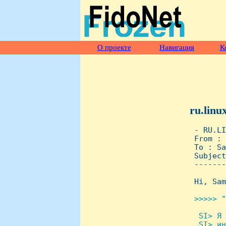
О проекте
Навигация
К
ru.linu
 - RU.LI
 From : 
 To : Sa
 Subject
 -------
 Hi, Sam
>>>>> "
 SI> Я 
  SI> ин