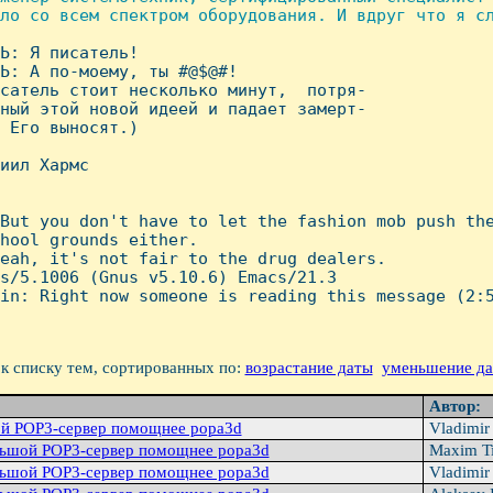
ло со всем спектром оборудования. И вдруг что я сл
ЛЬ: Я писатель!

Ь: А по-моему, ты #@$@#!

сатель стоит несколько минут,  потря-

ный этой новой идеей и падает замерт-

 Его выносят.)

иил Хармс

But you don't have to let the fashion mob push the
hool grounds either.

eah, it's not fair to the drug dealers.

s/5.1006 (Gnus v5.10.6) Emacs/21.3

in: Right now someone is reading this message (2:5
к списку тем, сортированных по:
возрастание даты
уменьшение д
Автор:
й POP3-сервер помощнее popa3d
Vladimir
льшой POP3-сервер помощнее popa3d
Maxim T
льшой POP3-сервер помощнее popa3d
Vladimir