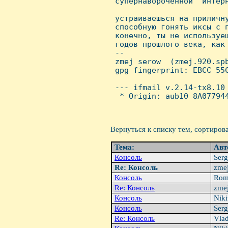
 супернавороченной "интерн
 устраиваешься на приличну
 способную гонять иксы с п
 конечно, ты не используеш
 годов прошлого века, как 
 -- 

 zmej serow  (zmej.920.spb
 gpg fingerprint: EBCC 55C
 --- ifmail v.2.14-tx8.10

  * Origin: aub10 8A077944
Вернуться к списку тем, сортиров
Тема:
Авт
Консоль
Serg
Re: Консоль
zmej
Консоль
Rom
Re: Консоль
zmej
Консоль
Niki
Консоль
Serg
Re: Консоль
Vlad