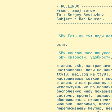
 - RU.LINUX -------------
 From : zmej serow       
 To : Sergey Bestuzhev

 Subject : Re: Консоль

 ------------------------
 SB> Есть ли тут люди кот

 есть.

 SB> консольного линукса 
  SB> хитрости, удобности,

 ставишь zsh, настраиваеш
 настраиваешь логи на неис
 tty10, maillog на tty9]. 
 настраиваешь хоткеи в люб
 ставишь и настраиваешь sc
 используешь их по назначе
 бесполезную инфу показыва
 системы, время]. тащишься
 обвешиваешься скриптами/а
 именами. например, mntcd 
 переписываешь keymap, веш