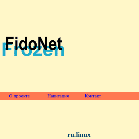
О проекте
Навигация
Контакт
ru.linux