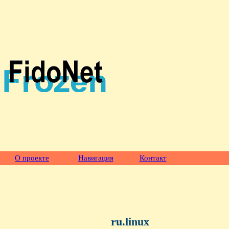
О проекте
Навигация
Контакт
ru.linux