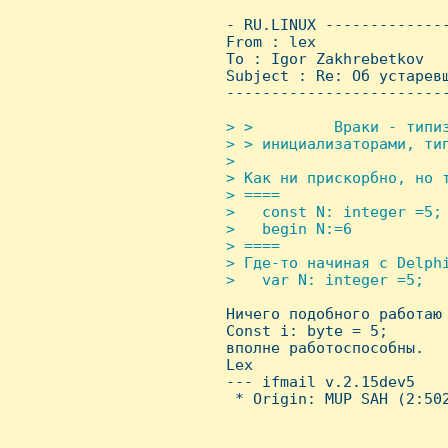
 - RU.LINUX -------------
 From : lex              
 To : Igor Zakhrebetkov

 Subject : Re: Об устарев
 ------------------------
> >         Враки - типиз
 > > инициализаторами, тип
 >

 > Как ни прискорбно, но т
 > ====

 >   const N: integer =5;

 >   begin N:=6

 > ====

 > Где-то начиная с Delphi
 >   var N: integer =5;


 Hичего подобного работаю
 Const i: byte = 5;

 вполне работоспособны.

 Lex

 --- ifmail v.2.15dev5

  * Origin: MUP SAH (2:502