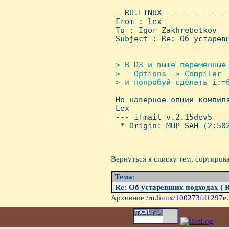
 - RU.LINUX -------------
 From : lex              
 To : Igor Zakhrebetkov

 Subject : Re: Об устарев
 ------------------------
> В D3 и выше переменные 
 >   Options -> Compiler -
 > и попробуй сделать i:=6

 Hо наверное опции компил
 Lex

 --- ifmail v.2.15dev5

  * Origin: MUP SAH (2:502
Вернуться к списку тем, сортиров
Тема:
Re: Об устаревших подходах ( 
Архивное
/ru.linux/100273fd1297e.