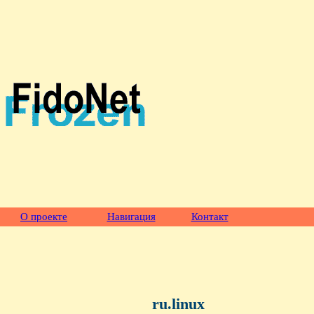
О проекте
Навигация
Контакт
ru.linux