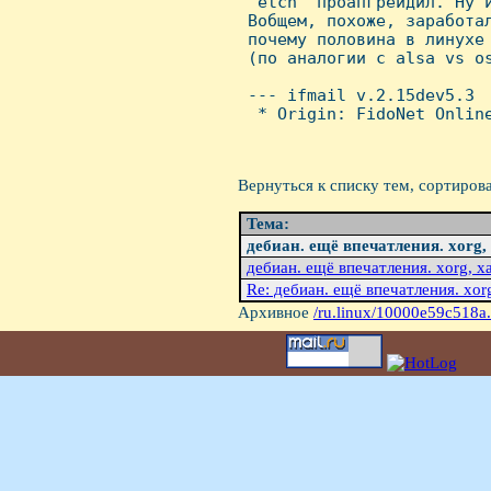
 "etch" проапгрейдил. Hу и
 Вобщем, похоже, заработал
 почему половина в линухе 
 (по аналогии с alsa vs os
 --- ifmail v.2.15dev5.3

  * Origin: FidoNet Online
Вернуться к списку тем, сортиров
Тема:
дебиан. ещё впечатления. xorg, 
дебиан. ещё впечатления. xorg, x
Re: дебиан. ещё впечатления. xorg
Архивное
/ru.linux/10000e59c518a