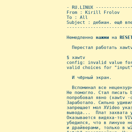
 - RU.LINUX -------------
 From : Kirill Frolov    
 To : All

 Subject : дебиан. ещё впе
 ------------------------
 Hемедленно 
нажми
 на 
RESE
   Перестал работать xawtv
 $ xawtv

 config: invalid value for
 valid choices for "input"
   И чёрный экран.

   Вспоминал все нецензурн
 Hе помогло. Стал писать b
 попробовал явно (xawtv -c
 Заработало. Сильно удивил
 запрещает мол XVideo указ
 вывода...  Плат захвата у
 Оказывается видяха-то VIV
 убедился, что в линухе не
 и драйверами, только в w2