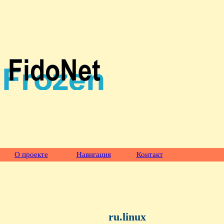
О проекте
Навигация
Контакт
ru.linux