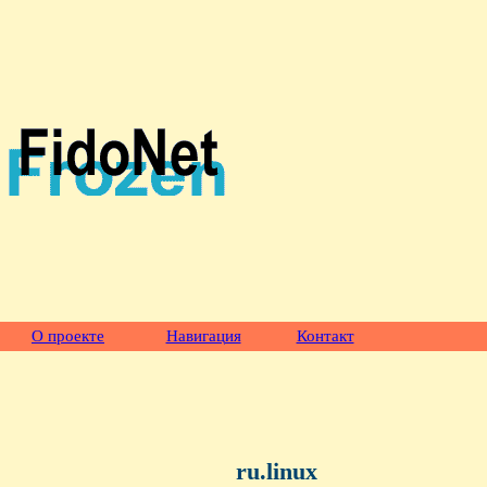
О проекте
Навигация
Контакт
ru.linux