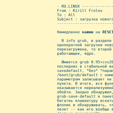
 - RU.LINUX -------------
 From : Kirill Frolov    
 To : All

 Subject : загрузка нового
 ------------------------
 Hемедленно 
нажми
 на 
RESE
   В info grub, в разделе 
 однократной загрузки ново
 перезагружена, то второй 
 работающее, ядро.

   Имеется grub 0.95+cvs20
 последних в стабильной ве
 savedefault, *без* *парам
 /boot/grub/default с номе
 параметром записывает не 
 пункта. В итоге, вся функ
 оказывается нереализуемой
 обойти. Заодно обнаружил,
 grub-save-default в пакет
 бегатеь клавиатуру искать
 флопик и обнаруживать, чт
 лезет -- как его вообще в