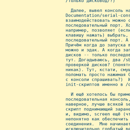
 /только дисковод/?)

   Далее, вывел консоль на
 Documentation/serial-cons
 взаимодействовать можно с
 последовательный порт. Хо
 например, позволяет (если
 клавишу нажать) выбрать, 
 последовательный порт. А 
 Причём когда до запуска m
 можно и эдак. А когда заг
 дисков -- только последов
 тут. Догадываюсь, два /sb
 проверкой дисков? (понятн
 никак). Тут, кстати, смущ
 поломать просто нажимая C
 с консоли спрашивать?)  И
 init-скриптов именно в /d
   И ещё хотелось бы приме
 последовательная консоль,
 наверное, лучше всякой se
 скрипт поднимающий заране
 и, видимо, screen ещё (чт
 непонятно как обеспечить 
 соединения.  Мне начинает
 исключительно горбатый ве