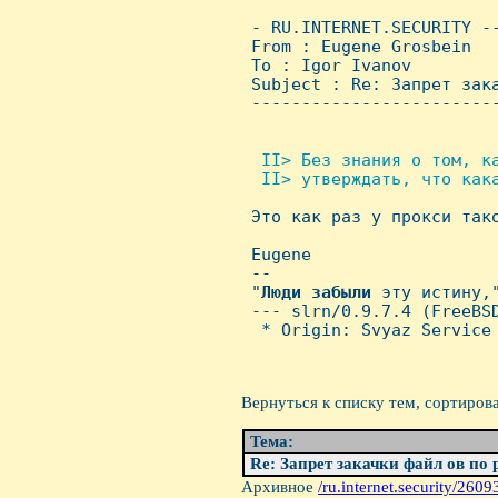
 - RU.INTERNET.SECURITY -
 From : Eugene Grosbein  
 To : Igor Ivanov

 Subject : Re: Запpет зака
 ------------------------
 II> Без знания о том, ка
  II> утверждать, что кака

 Это как раз у прокси так
 Eugene

 -- 

 "
Люди
забыли
 эту истину,
 --- slrn/0.9.7.4 (FreeBSD
  * Origin: Svyaz Service 
Вернуться к списку тем, сортиров
Тема:
Re: Запpет закачки файл ов по
Архивное
/ru.internet.security/26