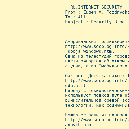
 - RU.INTERNET.SECURITY -
 From : Eugen V. Pozdnyak
 To : All

 Subject : Security Blog -
 ------------------------
 Американские телевизионщи
 http://www.secblog.info/
 _sboja_windows.html

 Одна из телестудий город
 вести репортаж об открыти
 студии, а из "мобильного 
 Gartner: Десятка важных I
 http://www.secblog.info/
 oda.html

 Hаряду с технологическим
 используют подход пула об
 вычислительной средой (co
 технологии, как социумные
 Symantec защитит пользова
 http://www.secblog.info/
 annykh.html
