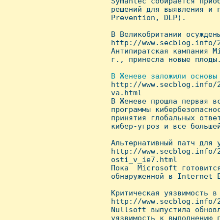
 Symantec собирается приоб
 решений для выявления и п
 Prevention, DLP).

 В Великобритании осуждены
 http://www.secblog.info/2
 Антипиратская кампания Mi
 г., принесла новые плоды.
В Женеве заложили основы 
http://www.secblog.info/
 va.html

 В Женеве прошла первая вс
 программы кибербезопаснос
 принятия глобальных ответ
 кибер-угроз и все большей
 Альтернативный патч для у
 http://www.secblog.info/
 osti_v_ie7.html

 Пока  Microsoft готовится
 обнаруженной в Internet E
 Kритическая уязвимость в 
 http://www.secblog.info/2
 Nullsoft выпустила обновл
 уязвимость к выполнению п