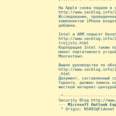
 Hа Apple снова подали в с
 http://www.secblog.info/
 Исследование, проведенное
 компонентов iPhone входят
 добавки.

 Intel и ARM повысят безоп
 http://www.secblog.info/
 trojjstv.html

 Корпорация Intel также по
 макет портативного устрой
 Moorestown.

 Вышло руководство по обхо
 http://www.secblog.info/
 .html

 Документ, составленный со
 Торонто, должен помочь по
 жесткой интернет-цензурой
 -*-----------------------
 Security Blog http://www.
 --- 
Microsoft
Outlook
Ex
  * Origin: N5002@Fidonet 