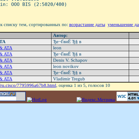
in: OOO BIS (2:5020/400)

к списку тем, сортированных по:
возрастание даты
уменьшение д
Автор:
ATA
Ђе¬ҐвиЁ­ Ђ§ в
 & ATA
leon
 & ATA
Ђе¬ҐвиЁ­ Ђ§ в
 & ATA
Denis V. Schapov
 & ATA
leon novikov
 & ATA
Ђе¬ҐвиЁ­ Ђ§ в
 & ATA
Vladimir Tregub
/ru.cisco/7795996a67b8.html
, оценка
1
из 5, голосов
10