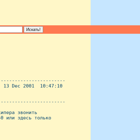
-----------------------

 13 Dec 2001  10:47:10

----------------------- 

ипера звонить

0 или здесь только
