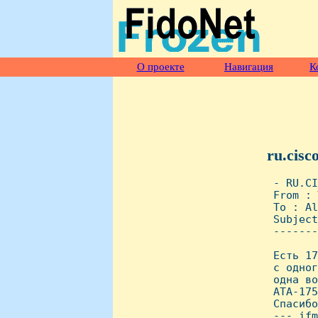
О проекте
Навигация
К
ru.cisc
 - RU.CI
 From : 
 To : Al
 Subject
 -------
 Есть 17
 с одног
 одна во
 АТА-175
 Спасибо
 --- ifm