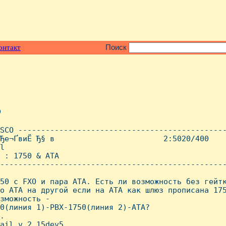
онтакт
Поиск
o
SCO ----------------------------------------------
Ђе¬ҐвиЁ­ Ђ§ в                        2:5020/400    
l

 : 1750 & ATA

--------------------------------------------------
50 с FXO и пара АТА. Есть ли возможность без гейтк
о АТА на другой если на АТА как шлюз прописана 175
зможность -

0(линия 1)-PBX-1750(линия 2)-АТА?

.

ail v.2.15dev5
