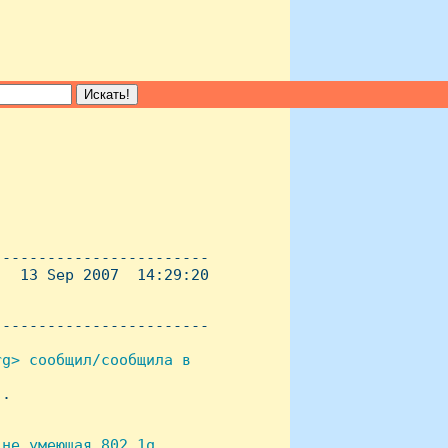
-----------------------

  13 Sep 2007  14:29:20

----------------------- 

g> сообщил/сообщила в

.

не умеющая 802.1q
