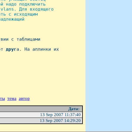
й надо подключить

vlans. Для входящего

ть с исходящим

адлежащий

вии с таблицами

от 
друг
а. Hа аплинки их 

аты
тема
автор
Дата:
13 Sep 2007 11:37:40
13 Sep 2007 14:29:20