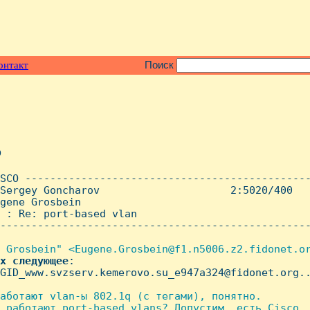
онтакт
Поиск
o
SCO ----------------------------------------------
Sergey Goncharov                     2:5020/400   
gene Grosbein

 : Re: port-based vlan

--------------------------------------------------
 Grosbein" <Eugene.Grosbein@f1.n5006.z2.fidonet.or
х
следующее
:

GID_www.svzserv.kemerovo.su_e947a324@fidonet.org..
аботают vlan-ы 802.1q (с тегами), понятно.

 работают port-based vlans? Допустим, есть Cisco, 