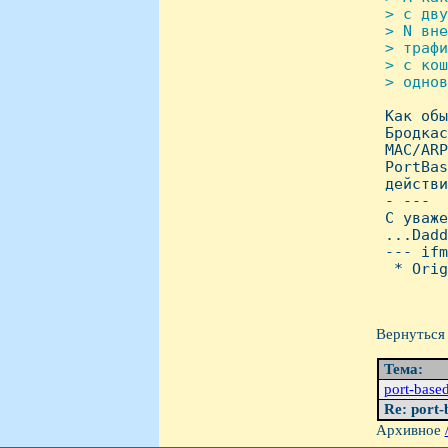
 > с дву
 > N вне
 > трафи
 > с кош
 > однов

 Как обы
 Бродкас
 MAC/ARP
 PortBas
 действи
 - ---

 С уваже
 ...Dadd
 --- ifm
  * Orig
Вернуться 
Тема:
port-base
Re: port-
Архивное