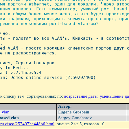
мя портами ethernet, один для локалки. Через второ
шних каналов. Есть коммутатор, умеющий port-based 
ка в общем более-менее ясно, а что будет происходи
ки трафиком, приходящим в коммутатор на порт, прин
ременно нескольким port-based vlan-ам?

чно.

ты - полетят во все VLAN'ы. Юникасты - в соответст
.

ed VLAN - просто изоляция клиентских портов 
друг
 
е не распространяется.

нием, Сергей Гончаров

y In Red...

ail v.2.15dev5.4

in: Demos online service (2:5020/400)

к списку тем, сортированных по:
возрастание даты
уменьшение д
Автор:
d vlan
Eugene Grosbein
based vlan
Sergey Goncharov
/ru.cisco/257497ba448b6.html
, оценка
2
из 5, голосов
10