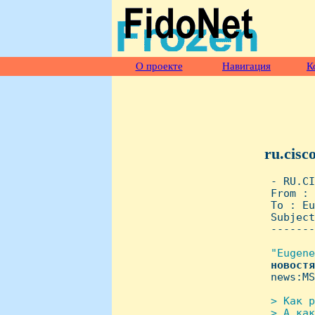
О проекте
Навигация
К
ru.cisc
 - RU.CI
 From : 
 To : Eu
 Subject
 -------
"Eugene
новостя
 news:MS
> Как р
 > А как